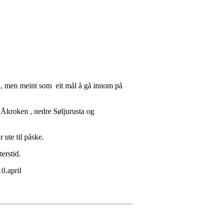
ng , men meint som eit mål å gå innom på
 Åkroken , nedre Søljurusta og
 ute til påske.
erstid.
10.april