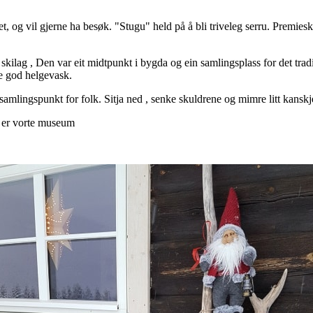
et, og vil gjerne ha besøk. "Stugu" held på å bli triveleg serru. Premiesk
 skilag , Den var eit midtpunkt i bygda og ein samlingsplass for det tr
de god helgevask.
 samlingspunkt for folk. Sitja ned , senke skuldrene og mimre litt kanskj
n er vorte museum