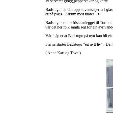
Vi serverer gløgg,pepperkaker og kaffe
Badstugu har fått opp adventsstjerna i glas
er på plass. Album med bilder +++
Badstugu er det eldste anlegget til Tormod
var det her folk samla seg for ein avrivan
Vårt håp er at Badstugu på nytt kan bli eit
Fra nå starter Badstugu "eit nytt liv". De
( Anne Kari og Tove )