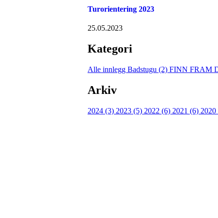
Turorientering 2023
25.05.2023
Kategori
Alle innlegg
Badstugu (2)
FINN FRAM 
Arkiv
2024 (3)
2023 (5)
2022 (6)
2021 (6)
2020
Turorientering.no er den offisielle portalen for