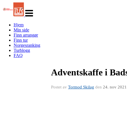
Veksle
navigasjon
Hjem
Min side
Finn arrangør
Finn tur
Norgesranking
Turblogg
FAQ
Adventskaffe i Bad
Postet av
Tormod Skilag
den
24. nov 2021