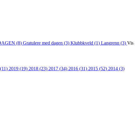
DAGEN (8)
Gratulere med dagen (3)
Klubbkveld (1)
Langrenn (3)
Vis 
 (11)
2019 (19)
2018 (23)
2017 (34)
2016 (31)
2015 (52)
2014 (3)
 turorientering på nett fra Norges Orienteringsforb