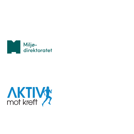
Personvern
Med støtte fra
Miljødirektoratet
I samarbeid med
Aktiv
mot
kreft
Last ned appen her