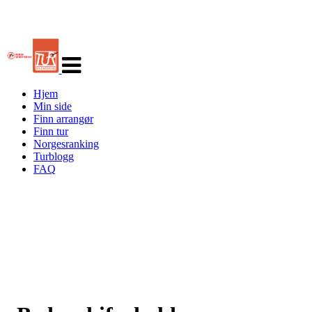
Veksle
navigasjon
Hjem
Min side
Finn arrangør
Finn tur
Norgesranking
Turblogg
FAQ