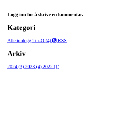
Logg inn for å skrive en kommentar.
Kategori
Alle innlegg
Tur-O (4)
RSS
Arkiv
2024 (3)
2023 (4)
2022 (1)
Turorientering.no er den offisielle portalen for
turorientering på nett fra Norges
Orienteringsforbund.