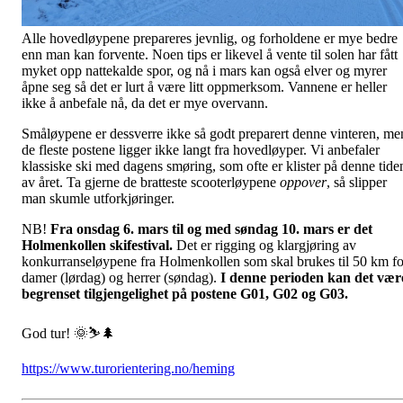
Alle hovedløypene prepareres jevnlig, og forholdene er mye bedre
enn man kan forvente. Noen tips er likevel å vente til solen har fått
myket opp nattekalde spor, og nå i mars kan også elver og myrer
åpne seg så det er lurt å være litt oppmerksom. Vannene er heller
ikke å anbefale nå, da det er mye overvann.
Småløypene er dessverre ikke så godt preparert denne vinteren, me
de fleste postene ligger ikke langt fra hovedløyper. Vi anbefaler
klassiske ski med dagens smøring, som ofte er klister på denne tide
av året. Ta gjerne de bratteste scooterløypene
oppover
, så slipper
man skumle utforkjøringer.
NB!
Fra onsdag 6. mars til og med søndag 10. mars er det
Holmenkollen skifestival.
Det er rigging og klargjøring av
konkurranseløypene fra Holmenkollen som skal brukes til 50 km fo
damer (lørdag) og herrer (søndag).
I denne perioden kan det vær
begrenset tilgjengelighet på postene G01, G02 og G03.
God tur! 🌞⛷️🌲
https://www.turorientering.no/heming