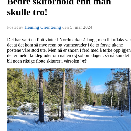
Bedre skiforhold enn man
skulle tro!
Postet av
Heming Orientering
den
5. mar 2024
Det har vært en flott vinter i Nordmarka så langt, men litt uflaks var
det at det kom så mye regn og varmegrader i de to første ukene
postene våre stod ute. Men nå er snøen i ferd med å tørke opp igjen
det er meldt kuldegrader om natten og sol om dagen, så nå kan det
bli noen riktige flotte skiturer i vårsolen! 😎