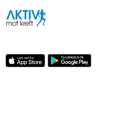
Aktiv
mot
kreft
Last ned appen her