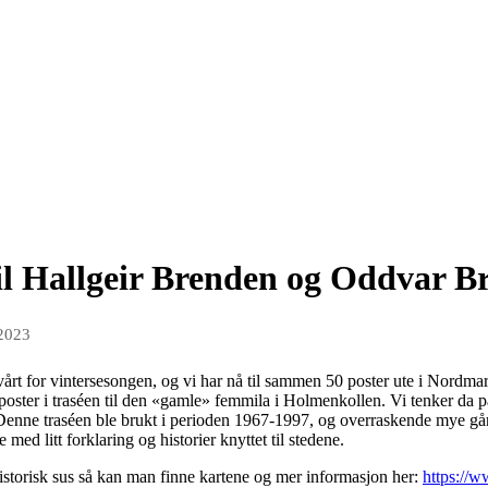
til Hallgeir Brenden og Oddvar B
 2023
 vårt for vintersesongen, og vi har nå til sammen 50 poster ute i Nordmar
0 poster i traséen til den «gamle» femmila i Holmenkollen. Vi tenker d
 Denne traséen ble brukt i perioden 1967-1997, og overraskende mye
ed litt forklaring og historier knyttet til stedene.
historisk sus så kan man finne kartene og mer informasjon her:
https://w