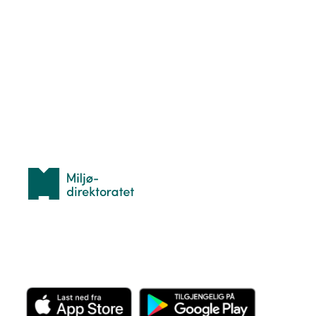
Nyttige ressurser
Hva er TurOrientering?
Lær orientering
Idrettsbutikken
Personvern
Med støtte fra
Miljødirektoratet
Last ned appen her