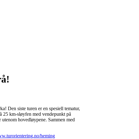
rå!
ka! Den siste turen er en spesiell tematur,
a på 25 km-sløyfen med vendepunkt på
 går utenom hovedløypene. Sammen med
ww.turorientering.no/heming