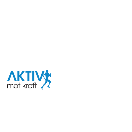
I samarbeid med
Aktiv
mot
kreft