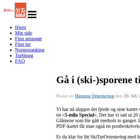
Veksle
navigasjon
Hjem
Min side
Finn arrangør
Finn tur
Norgesranking
Turblogg
FAQ
Gå i (ski-)sporene 
Postet av
Heming Orientering
den
20. feb
Vi har nå sluppet det fjerde og siste kartet
en «
5-mila Special
». Der har vi satt ut 2
Glåmene som ble gått medsols to ganger.
PDF-kartet får man også en postbeskrivelse m
Er du klar for litt SkiTurOrientering med 