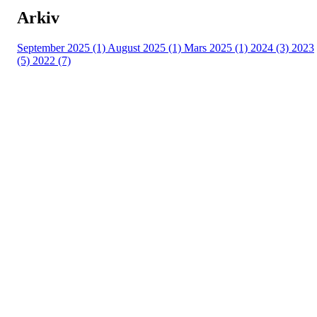
Arkiv
September 2025 (1)
August 2025 (1)
Mars 2025 (1)
2024 (3)
2023
(5)
2022 (7)
Turorientering.no er den offisielle portalen for
turorientering på nett fra Norges
Orienteringsforbund.
© 2022 — Norges Orienteringsforbund