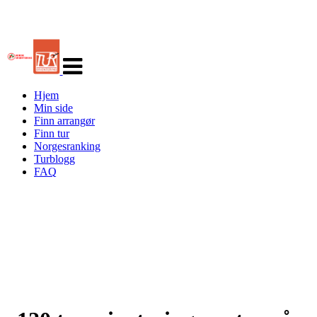
Veksle
navigasjon
Hjem
Min side
Finn arrangør
Finn tur
Norgesranking
Turblogg
FAQ