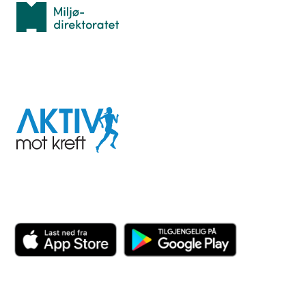
Miljødirektoratet
I samarbeid med
Aktiv
mot
kreft
Last ned appen her