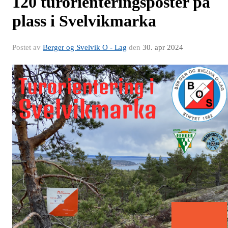
120 turorienteringsposter på
plass i Svelvikmarka
Postet av
Berger og Svelvik O - Lag
den
30. apr 2024