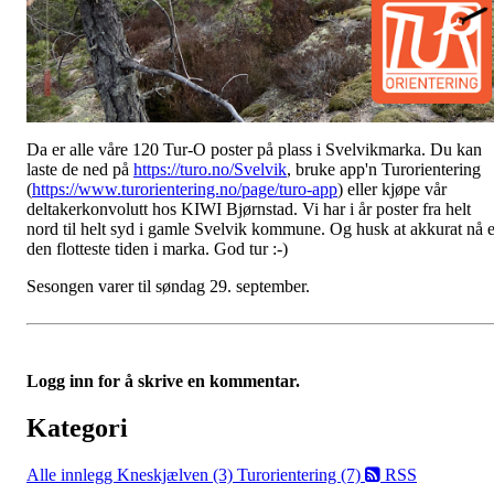
Da er alle våre 120 Tur-O poster på plass i Svelvikmarka. Du kan
laste de ned på
https://turo.no/Svelvik
, bruke app'n Turorientering
(
https://www.turorientering.no/page/turo-app
) eller kjøpe vår
deltakerkonvolutt hos KIWI Bjørnstad. Vi har i år poster fra helt
nord til helt syd i gamle Svelvik kommune. Og husk at akkurat nå e
den flotteste tiden i marka. God tur :-)
Sesongen varer til søndag 29. september.
Logg inn for å skrive en kommentar.
Kategori
Alle innlegg
Kneskjælven (3)
Turorientering (7)
RSS