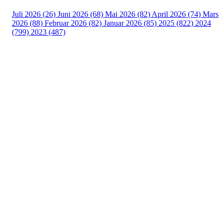
Juli 2026 (26)
Juni 2026 (68)
Mai 2026 (82)
April 2026 (74)
Mars
2026 (88)
Februar 2026 (82)
Januar 2026 (85)
2025 (822)
2024
(799)
2023 (487)
Turorientering.no er den offisielle portalen for
turorientering på nett fra Norges
Orienteringsforbund.
© 2022 — Norges Orienteringsforbund