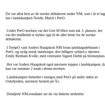
De var altså best av de norske deltakerne under NM, som i år er lag
inn i landskampen Nordic Match i PreO.
Under PreO øvelsen var det Geir M Øien som tok 3. plassen, her
var det imidlertid et stykke opp til de aller beste for de norske
deltakerne.
I TempO vant Anders Haugskott NM foran landslagsdebutant i
PreO, og nylig norsk statsborger, den tidligere sykkel-o stjernen
Emily Benham Kvåle, med veteranen Sigurd Dæhli på bronseplass
Her var Anders Haugskott også nærmere toppen i landskampen, d
han var nummer 2 totalt i denne øvelsen.
Landskampen fortsetter i morgen med PreO på andre siden av
Oslofjorden, nærmere bestem på Ås.
Detaljerte NM-resultater ser du via linkene nedenfor: