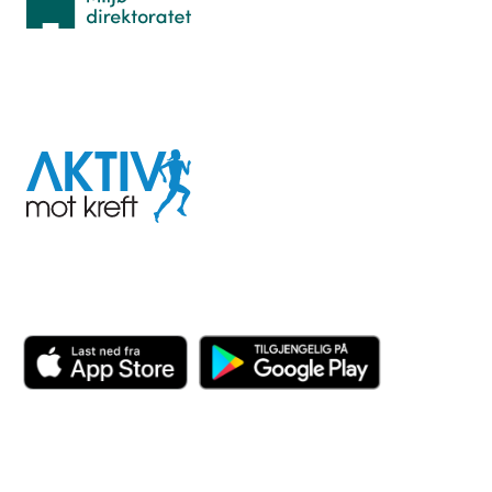
I samarbeid med
Aktiv
mot
kreft
Last ned appen her