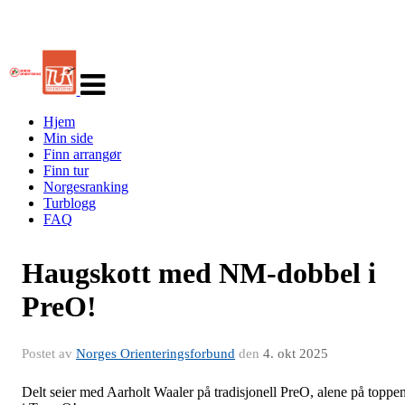
Veksle
navigasjon
Hjem
Min side
Finn arrangør
Finn tur
Norgesranking
Turblogg
FAQ
Haugskott med NM-dobbel i
PreO!
Postet av
Norges Orienteringsforbund
den
4. okt 2025
Delt seier med Aarholt Waaler på tradisjonell PreO, alene på toppe