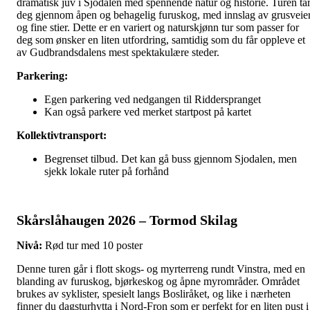
dramatisk juv i Sjodalen med spennende natur og historie. Turen ta
deg gjennom åpen og behagelig furuskog, med innslag av grusveie
og fine stier. Dette er en variert og naturskjønn tur som passer for
deg som ønsker en liten utfordring, samtidig som du får oppleve et
av Gudbrandsdalens mest spektakulære steder.
Parkering:
Egen parkering ved nedgangen til Ridderspranget
Kan også parkere ved merket startpost på kartet
Kollektivtransport:
Begrenset tilbud. Det kan gå buss gjennom Sjodalen, men
sjekk lokale ruter på forhånd
Skårslåhaugen 2026 – Tormod Skilag
Nivå:
Rød tur med 10 poster
Denne turen går i flott skogs- og myrterreng rundt Vinstra, med en
blanding av furuskog, bjørkeskog og åpne myrområder. Området
brukes av syklister, spesielt langs Bosliråket, og like i nærheten
finner du dagsturhytta i Nord-Fron som er perfekt for en liten pust i