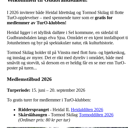
I 2026 inviterer både Heidal Idrettslag og Tormod Skilag til flotte
TurO-opplevelser – med spennende turer som er
gratis for
medlemmer av TurO-klubben!
Heidal ligger i et idyllisk dalføre i Sel kommune, en sidedal til
Gudbrandsdalen langs elva Sjoa. Området er en kjent innfallsport ti
Jotunheimen og byr på spektakulær natur, rik kulturhistorie.
Tormod Skilag holder til på Vinstra med flott furu- og bjørkeskog,
og innslag av myrer. Det er rikt med dyreliv i området, både med
småvilt og storvilt, så dersom en er heldig får en se mer enn TurO-
poster på turen...
Medlemstilbud 2026
Turperiode
:
15. juni – 20. september 2026
To gratis turer for medlemmer i TurO-klubben:
Ridderspranget
- Heidal IL
Heidaldilten 2026
Skårslåhaugen
- Tormod Skilag
Tormoddilten 2026
(Ordinær pris: 80 kr per tur)