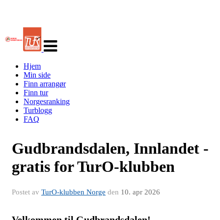
Veksle
navigasjon
Hjem
Min side
Finn arrangør
Finn tur
Norgesranking
Turblogg
FAQ
Gudbrandsdalen, Innlandet -
gratis for TurO-klubben
Postet av
TurO-klubben Norge
den
10. apr 2026
Velkommen til Gudbrandsdalen!