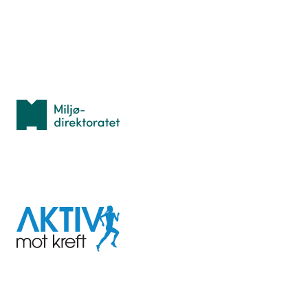
Idrettsbutikken
Personvern
Med støtte fra
Miljødirektoratet
I samarbeid med
Aktiv
mot
kreft
Last ned appen her