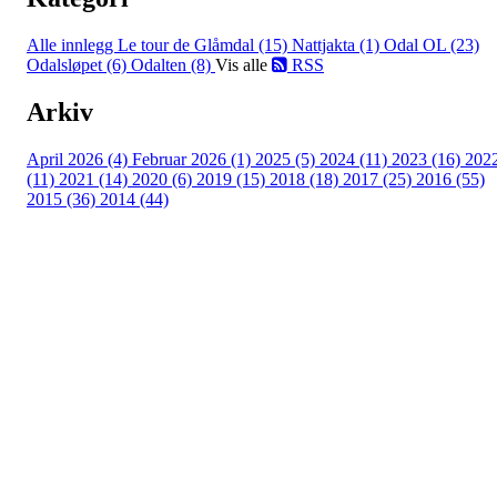
Alle innlegg
Le tour de Glåmdal (15)
Nattjakta (1)
Odal OL (23)
Odalsløpet (6)
Odalten (8)
Vis alle
RSS
Arkiv
April 2026 (4)
Februar 2026 (1)
2025 (5)
2024 (11)
2023 (16)
202
(11)
2021 (14)
2020 (6)
2019 (15)
2018 (18)
2017 (25)
2016 (55)
2015 (36)
2014 (44)
Turorientering.no er den offisielle portalen for
turorientering på nett fra Norges
Orienteringsforbund.