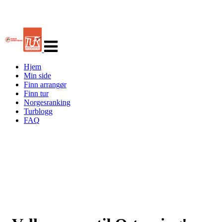
Veksle
navigasjon
Hjem
Min side
Finn arrangør
Finn tur
Norgesranking
Turblogg
FAQ