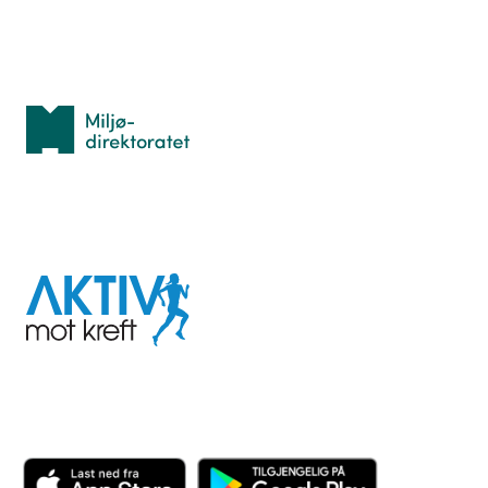
Med støtte fra
Miljødirektoratet
I samarbeid med
Aktiv
mot
kreft
Last ned appen her