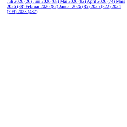
Juli 2026 (26)
Juni 2026 (68)
Mai 2026 (82)
April 2026 (74)
Mars
2026 (88)
Februar 2026 (82)
Januar 2026 (85)
2025 (822)
2024
(799)
2023 (487)
Turorientering.no er den offisielle portalen for
turorientering på nett fra Norges
Orienteringsforbund.
© 2022 — Norges Orienteringsforbund
Info