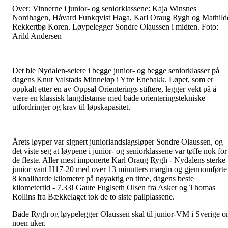
Over: Vinnerne i junior- og seniorklassene: Kaja Winsnes
Nordhagen, Håvard Funkqvist Haga, Karl Oraug Rygh og Mathild
Rekkertbø Koren. Løypelegger Sondre Olaussen i midten. Foto:
Arild Andersen
Det ble Nydalen-seiere i begge junior- og begge seniorklasser på
dagens Knut Valstads Minneløp i Ytre Enebakk. Løpet, som er
oppkalt etter en av Oppsal Orienterings stiftere, legger vekt på å
være en klassisk langdistanse med både orienteringstekniske
utfordringer og krav til løpskapasitet.
Årets løyper var signert juniorlandslagsløper Sondre Olaussen, og
det viste seg at løypene i junior- og seniorklassene var tøffe nok for
de fleste. Aller mest imponerte Karl Oraug Rygh - Nydalens sterke
junior vant H17-20 med over 13 minutters margin og gjennomførte
8 knallharde kilometer på nøyaktig en time, dagens beste
kilometertid - 7.33! Gaute Fuglseth Olsen fra Asker og Thomas
Rollins fra Bækkelaget tok de to siste pallplassene.
Både Rygh og løypelegger Olaussen skal til junior-VM i Sverige 
noen uker.