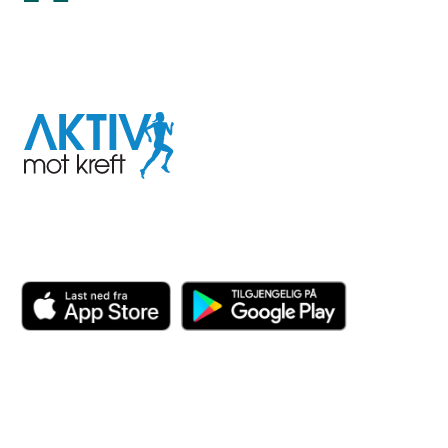
I samarbeid med
Aktiv
mot
kreft
Last ned appen her