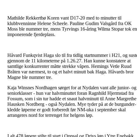
Mathilde Rekkertbø Koren vant D17-20 med to minutter til
klubbvenninne Helene Scheele. Pauline Gudim Valsgård fra OK
Moss ble nummer tre, mens Tyrvings 16-åring Wilma Stopar tok en
imponerende fjerdeplass.
Håvard Funkqvist Haga slo til fra tidlig startnummer i H21, og sust
gjennom de 11 kilometerne på 1.26.27. Han kunne konstatere at
samtlige konkurrenter måtte strekke våpen. Hemings Vetle Ruud
Bråten var nærmest, to og et halvt minutt bak Haga. Håvards bror
Magne ble nummer tre.
Kaja Winsnes Nordhagen sørget for at Nydalen vant alle junior- og
seniorklasser - hun var halvminuttet foran Ragnhild Hjermstad fra
Fossum, som i sin tur hadde et snaut halvminutt til Anne Margrethe
Hausken Nordberg - også Nydalen. Mye tyder på at de burgunder-
kledde løperne er godt forberedt før NM-uka i september skal
arrangeres nord for terrenget for helgens løp.
I alt 478 løpere stilte til start i Oppsal og Drivs løp i Ytre Enebakk.