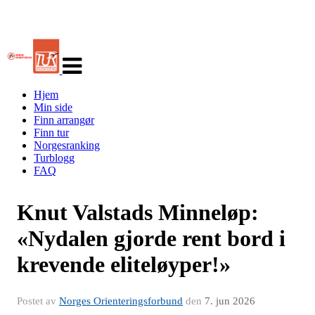
Veksle
navigasjon
Hjem
Min side
Finn arrangør
Finn tur
Norgesranking
Turblogg
FAQ
Knut Valstads Minneløp:
«Nydalen gjorde rent bord i
krevende eliteløyper!»
Postet av
Norges Orienteringsforbund
den
7. jun 2026