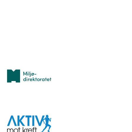
Nyttige ressurser
Hva er TurOrientering?
Lær orientering
Idrettsbutikken
Personvern
Med støtte fra
Miljødirektoratet
I samarbeid med
Aktiv
mot
kreft