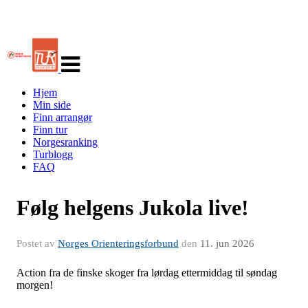
Veksle
navigasjon
Hjem
Min side
Finn arrangør
Finn tur
Norgesranking
Turblogg
FAQ
Følg helgens Jukola live!
Postet av
Norges Orienteringsforbund
den
11. jun 2026
Action fra de finske skoger fra lørdag ettermiddag til søndag
morgen!