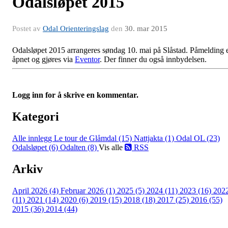
Odalsløpet 2015
Postet av
Odal Orienteringslag
den
30. mar 2015
Odalsløpet 2015 arrangeres søndag 10. mai på Slåstad. Påmelding 
åpnet og gjøres via
Eventor
. Der finner du også innbydelsen.
Logg inn for å skrive en kommentar.
Kategori
Alle innlegg
Le tour de Glåmdal (15)
Nattjakta (1)
Odal OL (23)
Odalsløpet (6)
Odalten (8)
Vis alle
RSS
Arkiv
April 2026 (4)
Februar 2026 (1)
2025 (5)
2024 (11)
2023 (16)
202
(11)
2021 (14)
2020 (6)
2019 (15)
2018 (18)
2017 (25)
2016 (55)
2015 (36)
2014 (44)