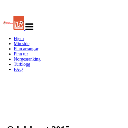
Veksle
navigasjon
Hjem
Min side
Finn arrangør
Finn tur
Norgesranking
Turblogg
FAQ