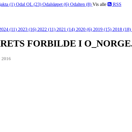
jakta (1)
Odal OL (23)
Odalsløpet (6)
Odalten (8)
Vis alle
RSS
2024 (11)
2023 (16)
2022 (11)
2021 (14)
2020 (6)
2019 (15)
2018 (18)
n ÅRETS FORBILDE I O_NORGE
v 2016