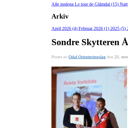
Alle innlegg
Le tour de Glåmdal (15)
Natt
Arkiv
April 2026 (4)
Februar 2026 (1)
2025 (5)
Sondre Skyttere
Postet av
Odal Orienteringslag
den
21. no