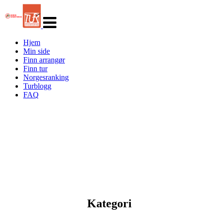
Veksle
navigasjon
Hjem
Min side
Finn arrangør
Finn tur
Norgesranking
Turblogg
FAQ
Kategori