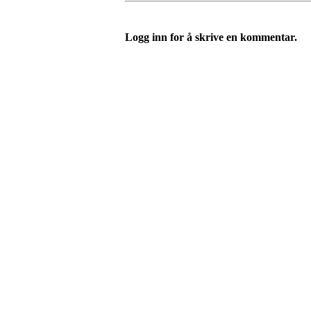
Logg inn for å skrive en kommentar.
Turorientering.no er den offisielle portalen for
© 2022 — Norges Orienteringsforbund
Info
Brukerstøtte