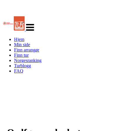
Veksle
navigasjon
Hjem
Min side
Finn arrangør
Finn tur
Norgesranking
Turblogg
FAQ