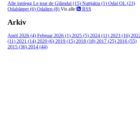
Alle innlegg
Le tour de Glåmdal (15)
Nattjakta (1)
Odal OL (23)
Odalsløpet (6)
Odalten (8)
Vis alle
RSS
Arkiv
April 2026 (4)
Februar 2026 (1)
2025 (5)
2024 (11)
2023 (16)
202
(11)
2021 (14)
2020 (6)
2019 (15)
2018 (18)
2017 (25)
2016 (55)
2015 (36)
2014 (44)
Turorientering.no er den offisielle portalen for
turorientering på nett fra Norges
Orienteringsforbund.