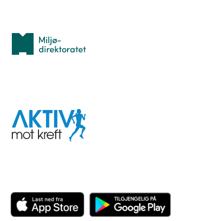
Med støtte fra
Miljødirektoratet
I samarbeid med
Aktiv
mot
kreft
Last ned appen her