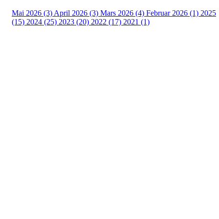
Mai 2026 (3)
April 2026 (3)
Mars 2026 (4)
Februar 2026 (1)
2025
(15)
2024 (25)
2023 (20)
2022 (17)
2021 (1)
Turorientering.no er den offisielle portalen for
turorientering på nett fra Norges
Orienteringsforbund.
© 2022 — Norges Orienteringsforbund
Info