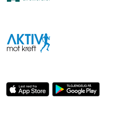
I samarbeid med
Aktiv
mot
kreft
Last ned appen her