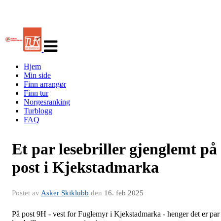
Veksle
navigasjon
Hjem
Min side
Finn arrangør
Finn tur
Norgesranking
Turblogg
FAQ
Et par lesebriller gjenglemt på
post i Kjekstadmarka
Postet av
Asker Skiklubb
den
16. feb 2025
På post 9H - vest for Fuglemyr i Kjekstadmarka - henger det er par