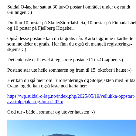
Suldal O-lag har satt ut 30 tur-O postar i området under og rundt
Gullingen :-)
Du finn 10 postar på Skute/Storrdalsheia, 10 postar på Finnadalshe
og 10 postar på Fjellberg Høgehei.
Også desse postane kan du ta gratis i år. Karta ligg inne i karthefte
som me deler ut gratis. Her finn du også eit manuelt registrerings-
skjema :-)
Det enklaste er likevel å registrere postane i Tur-O -appen :-)
Postane står ute heile sommaren og fram til 15. oktober i haust :-)
Her kan du sjå meir om Turorienteringa og Stolpejakten med Sulda
O-lag, og du kan også laste ned karta her:
https://wp.suldal-o-lag.no/index.php/2025/05/19/vellukka-oppstart-
av-stolpejakta-og-tur-o-2025/
God tur - både i sommar og utover hausten :-)