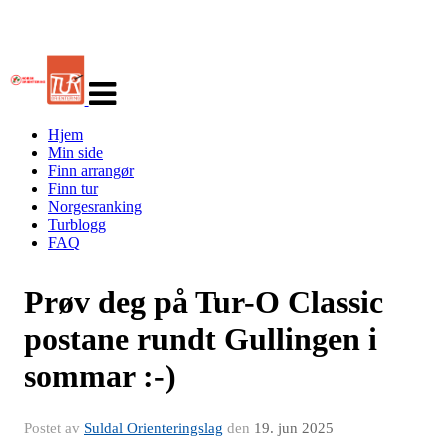
Veksle
navigasjon
Hjem
Min side
Finn arrangør
Finn tur
Norgesranking
Turblogg
FAQ
Prøv deg på Tur-O Classic
postane rundt Gullingen i
sommar :-)
Postet av
Suldal Orienteringslag
den
19. jun 2025