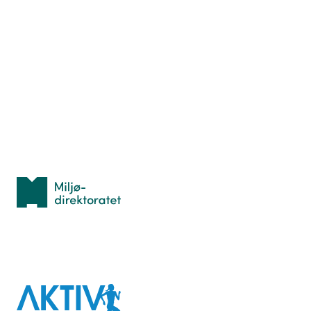
Nyttige ressurser
Hva er TurOrientering?
Lær orientering
Idrettsbutikken
Personvern
Med støtte fra
Miljødirektoratet
I samarbeid med
Aktiv
mot
kreft