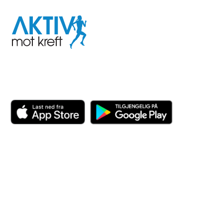
Aktiv
mot
kreft
Last ned appen her