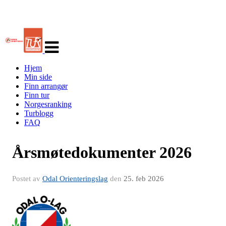
Veksle
navigasjon
Hjem
Min side
Finn arrangør
Finn tur
Norgesranking
Turblogg
FAQ
Årsmøtedokumenter 2026
Postet av
Odal Orienteringslag
den
25. feb 2026