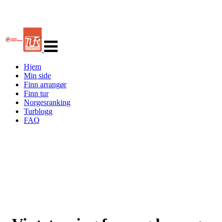
Veksle
navigasjon
Hjem
Min side
Finn arrangør
Finn tur
Norgesranking
Turblogg
FAQ