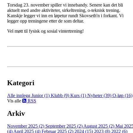
Torsdag 23. november spiller vi innebandy. Senere kan det bli
aktuelt med andre aktiviteter, sirkeltrening, o-teknisk trening.
Kanskje legger vi inn en løpetur rundt Skovseth'n i forkant. Vi
legger opp treningene etter de som deltar.
Vel møtt til fysisk og sosial vintertrening!
Kategori
Alle innlegg
Junior (1)
Klubb (9)
Kurs (1)
Nyheter (39)
O-løp (16)
Vis alle
RSS
Arkiv
November 2025 (2)
September 2025 (2)
August 2025 (2)
Mai 202
(4)
April 2025 (4)
Februar 2025 (2)
2024 (15)
2023 (8)
2022 (6)