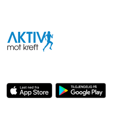
I samarbeid med
Aktiv
mot
kreft
Last ned appen her