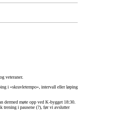
og veteraner.
ing i «skravletempo», intervall eller løping
, kan dermed møte opp ved K-bygget 18:30.
k trening i pausene (?), før vi avslutter