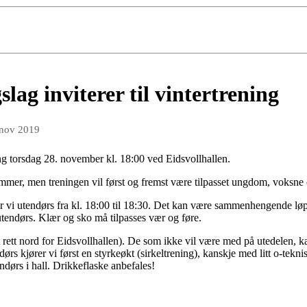
slag inviterer til vintertrening
 nov 2019
ing torsdag 28. november kl. 18:00 ved Eidsvollhallen.
mmer, men treningen vil først og fremst være tilpasset ungdom, voksne 
ener vi utendørs fra kl. 18:00 til 18:30. Det kan være sammenhengende løp
 utendørs. Klær og sko må tilpasses vær og føre.
t rett nord for Eidsvollhallen). De som ikke vil være med på utedelen
ørs kjører vi først en styrkeøkt (sirkeltrening), kanskje med litt o-teknis
ndørs i hall. Drikkeflaske anbefales!