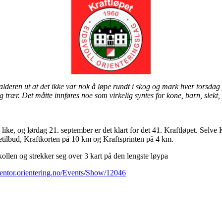
lderen ut at det ikke var nok å løpe rundt i skog og mark hver torsdag p
trær. Det måtte innføres noe som virkelig syntes for kone, barn, slekt,
d like, og lørdag 21. september er det klart for det 41. Kraftløpet. Selve
øypetilbud, Kraftkorten på 10 km og Kraftsprinten på 4 km.
kollen og strekker seg over 3 kart på den lengste løypa
eventor.orientering.no/Events/Show/12046