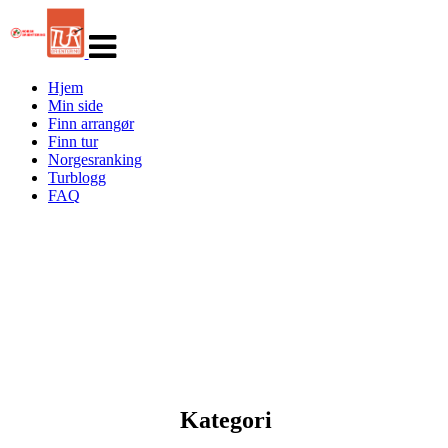
Veksle
navigasjon
Hjem
Min side
Finn arrangør
Finn tur
Norgesranking
Turblogg
FAQ
Kategori