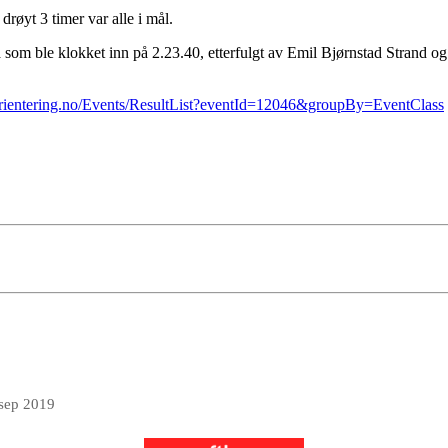
drøyt 3 timer var alle i mål.
 som ble klokket inn på 2.23.40, etterfulgt av Emil Bjørnstad Strand 
.orientering.no/Events/ResultList?eventId=12046&groupBy=EventClass
 sep 2019