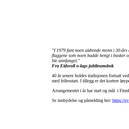
"I 1979 fant noen aldrende menn i 30-års a
flaggene som noen hadde hengt i busker og 
ble unnfanget."
Fra Eidsvoll o-lags jubileumsbok
40 år senere holdes tradisjonen fortsatt ve
med fellesstart. I tillegg er det kortere l
Arrangementet i år har start og mål i Finn
Se innbydelse og påmelding her:
https://