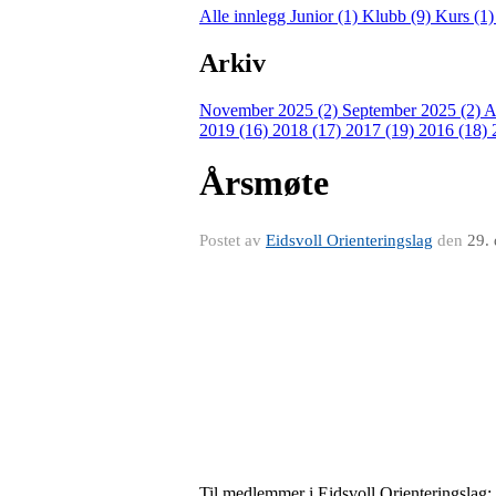
Alle innlegg
Junior (1)
Klubb (9)
Kurs (1
Arkiv
November 2025 (2)
September 2025 (2)
A
2019 (16)
2018 (17)
2017 (19)
2016 (18)
Årsmøte
Postet av
Eidsvoll Orienteringslag
den
29.
Til medlemmer i Eidsvoll Orienteringslag;