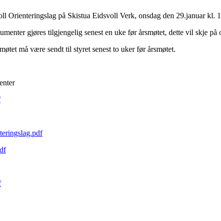
voll Orienteringslag på Skistua Eidsvoll Verk, onsdag den 29.januar kl. 
umenter gjøres tilgjengelig senest en uke før årsmøtet, dette vil skje på o
møtet må være sendt til styret senest to uker før årsmøtet.
enter
f
nteringslag.pdf
df
f