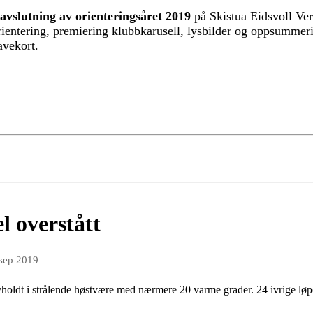
avslutning av orienteringsåret 2019
på Skistua Eidsvoll Ve
orientering, premiering klubbkarusell, lysbilder og oppsummeri
gavekort.
l overstått
 sep 2019
holdt i strålende høstvære med nærmere 20 varme grader. 24 ivrige løper