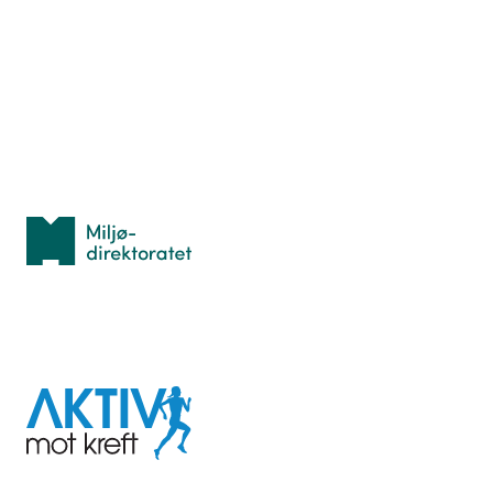
Hva er TurOrientering?
Lær orientering
Idrettsbutikken
Personvern
Med støtte fra
Miljødirektoratet
I samarbeid med
Aktiv
mot
kreft