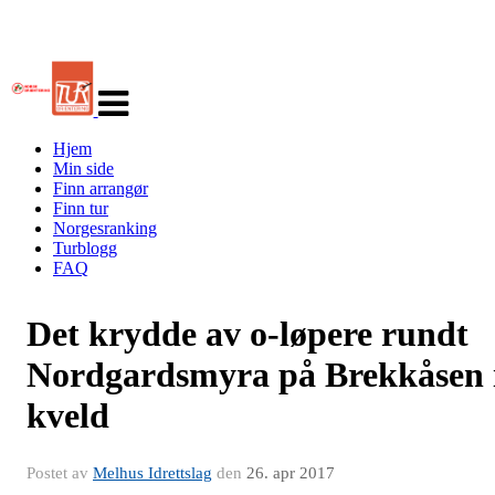
Veksle
navigasjon
Hjem
Min side
Finn arrangør
Finn tur
Norgesranking
Turblogg
FAQ
Det krydde av o-løpere rundt
Nordgardsmyra på Brekkåsen 
kveld
Postet av
Melhus Idrettslag
den
26. apr 2017