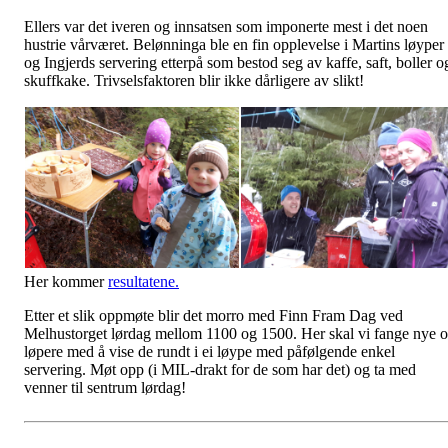
Ellers var det iveren og innsatsen som imponerte mest i det noen
hustrie vårværet. Belønninga ble en fin opplevelse i Martins løyper
og Ingjerds servering etterpå som bestod seg av kaffe, saft, boller o
skuffkake. Trivselsfaktoren blir ikke dårligere av slikt!
Her kommer
resultatene.
Etter et slik oppmøte blir det morro med Finn Fram Dag ved
Melhustorget lørdag mellom 1100 og 1500. Her skal vi fange nye o
løpere med å vise de rundt i ei løype med påfølgende enkel
servering. Møt opp (i MIL-drakt for de som har det) og ta med
venner til sentrum lørdag!