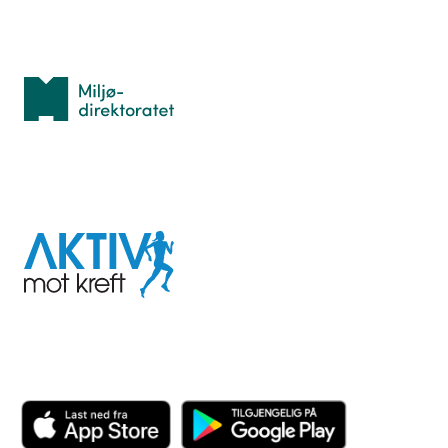
Med støtte fra
Miljødirektoratet
I samarbeid med
Aktiv
mot
kreft
Last ned appen her