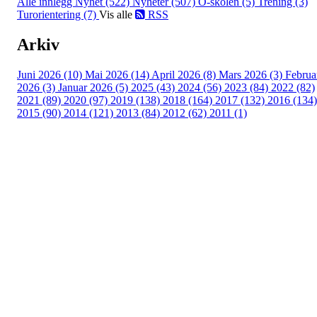
Alle innlegg
Nyhet (522)
Nyheter (507)
O-skolen (5)
Trening (3)
Turorientering (7)
Vis alle
RSS
Arkiv
Juni 2026 (10)
Mai 2026 (14)
April 2026 (8)
Mars 2026 (3)
Februa
2026 (3)
Januar 2026 (5)
2025 (43)
2024 (56)
2023 (84)
2022 (82)
2021 (89)
2020 (97)
2019 (138)
2018 (164)
2017 (132)
2016 (134)
2015 (90)
2014 (121)
2013 (84)
2012 (62)
2011 (1)
Turorientering.no er den offisielle portalen for
turorientering på nett fra Norges
Orienteringsforbund.