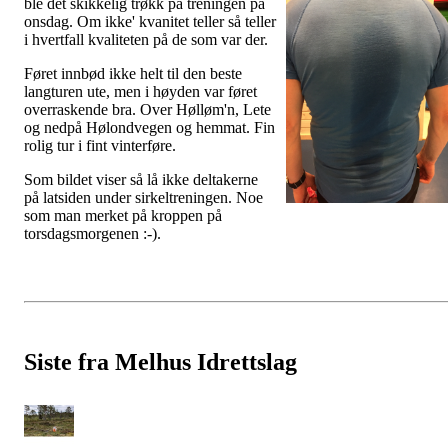
ble det skikkelig trøkk på treningen på
onsdag. Om ikke' kvanitet teller så teller
i hvertfall kvaliteten på de som var der.
Føret innbød ikke helt til den beste
langturen ute, men i høyden var føret
overraskende bra. Over Hølløm'n, Lete
og nedpå Hølondvegen og hemmat. Fin
rolig tur i fint vinterføre.
Som bildet viser så lå ikke deltakerne
på latsiden under sirkeltreningen. Noe
som man merket på kroppen på
torsdagsmorgenen :-).
Siste fra Melhus Idrettslag