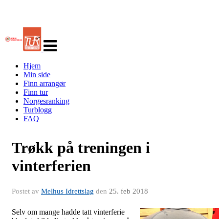
Veksle
navigasjon
Hjem
Min side
Finn arrangør
Finn tur
Norgesranking
Turblogg
FAQ
Trøkk på treningen i
vinterferien
Postet av
Melhus Idrettslag
den
25. feb 2018
Selv om mange hadde tatt vinterferie