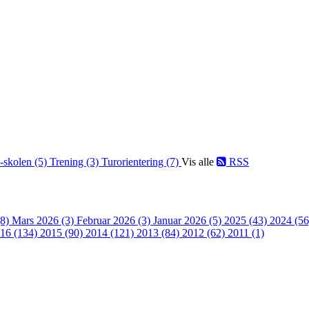
-skolen (5)
Trening (3)
Turorientering (7)
Vis alle
RSS
(8)
Mars 2026 (3)
Februar 2026 (3)
Januar 2026 (5)
2025 (43)
2024 (5
16 (134)
2015 (90)
2014 (121)
2013 (84)
2012 (62)
2011 (1)