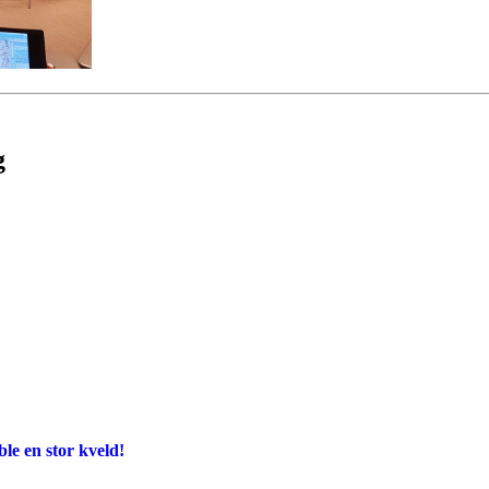
g
e en stor kveld!