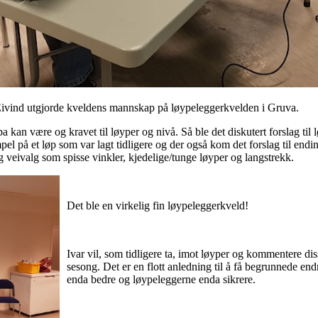
 Eivind utgjorde kveldens mannskap på løypeleggerkvelden i Gruva.
n være og kravet til løyper og nivå. Så ble det diskutert forslag til 
pel på et løp som var lagt tidligere og der også kom det forslag til ending
g veivalg som spisse vinkler, kjedelige/tunge løyper og langstrekk.
Det ble en virkelig fin løypeleggerkveld!
Ivar vil, som tidligere ta, imot løyper og kommentere d
sesong. Det er en flott anledning til å få begrunnede end
enda bedre og løypeleggerne enda sikrere.