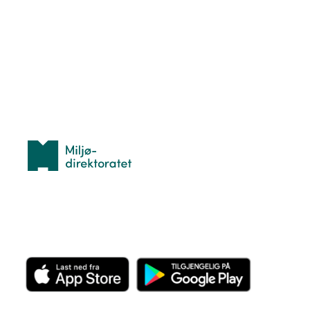
Hva er TurOrientering?
Lær orientering
Idrettsbutikken
Personvern
Med støtte fra
Miljødirektoratet
Last ned appen her