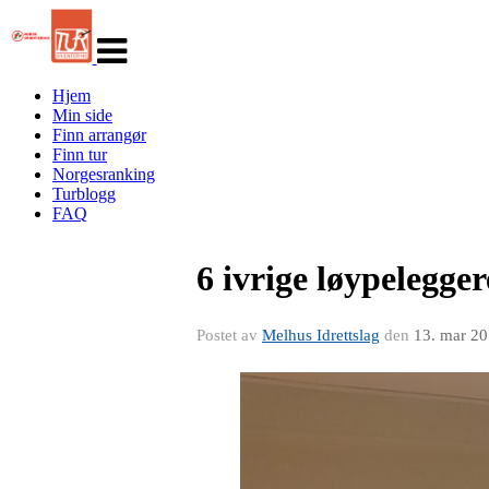
Veksle
navigasjon
Hjem
Min side
Finn arrangør
Finn tur
Norgesranking
Turblogg
FAQ
6 ivrige løypelegger
Postet av
Melhus Idrettslag
den
13. mar 2