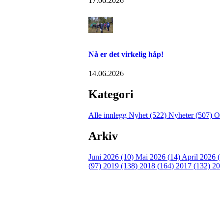
17.06.2026
Nå er det virkelig håp!
14.06.2026
Kategori
Alle innlegg
Nyhet (522)
Nyheter (507)
O
Arkiv
Juni 2026 (10)
Mai 2026 (14)
April 2026 
(97)
2019 (138)
2018 (164)
2017 (132)
20