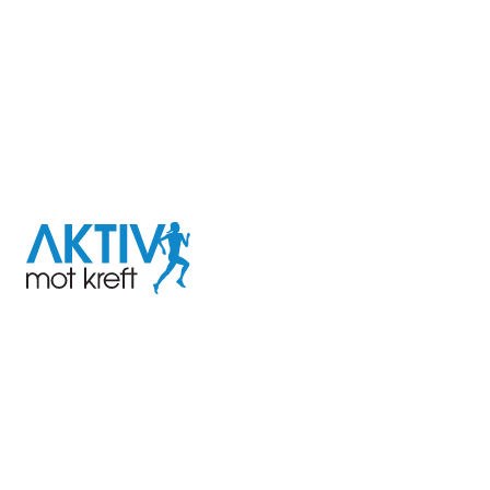
I samarbeid med
Aktiv
mot
kreft