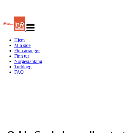
Veksle
navigasjon
Hjem
Min side
Finn arrangør
Finn tur
Norgesranking
Turblogg
FAQ