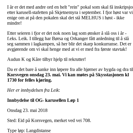
I år er det med andre ord en helt "rein" pokal som skal få inskripsjo
etter karusell-stafetten på Skjetnemyra i september. I fjor høst var vi
enige om at på den pokalen skal det stå MELHUS i høst - ikke
mindre!
Etter seieren i fjor er det nok noen lag som ønsker å slå oss i år -
f.eks. Leik. I tillegg har Børsa og Orkanger fått anledning til å slå
seg sammen i lagkampen, så her blir det skarp konkurranse. Det er
avgjørende om vi skal henge med at vi er med fra første stavtak!
Audun K og Kåre tilbyr hjelp til rekrutter!
Da er det bare å sanke inn løpere fra alle hjørner av bygda og dra ti
Korsvegen onsdag 23. mai.
Vi kan møtes på Skysstasjonen kl
1730 for felles kjøring.
Her er innbydelsen fra Leik
:
Innbydelse til OG- karusellen Løp 1
Onsdag 23. mai 2018
Sted: Eid på Korsvegen, merket ved vei 708.
Type løp: Langdistanse