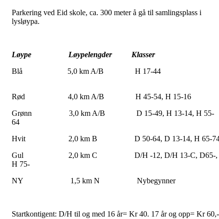
Parkering ved Eid skole, ca. 300 meter å gå til samlingsplass i
lysløypa.
Løype Løypelengder Klasser
Blå 5,0 km A/B H 17-4
Rød 4,0 km A/B H 45-54, H 15-16
Grønn 3,0 km A/B D 15-49, H 13-14, H 55-
64
Hvit 2,0 km B D 50-64, D 13-14, H 65-7
Gul 2,0 km C D/H -12, D/H 13-C, D65-,
H 75-
NY 1,5 km N Nybegynner
Startkontigent: D/H til og med 16 år= Kr 40. 17 år og opp= Kr 60,