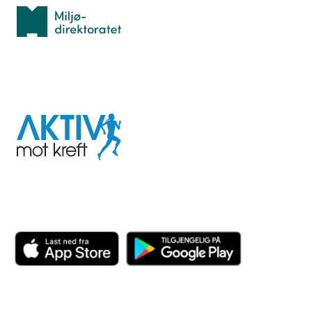
Miljødirektoratet
I samarbeid med
Aktiv
mot
kreft
Last ned appen her