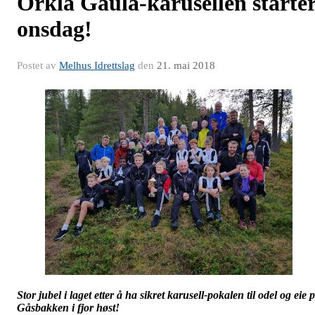
Orkla Gaula-karusellen starte
onsdag!
Postet av
Melhus Idrettslag
den
21. mai 2018
Stor jubel i laget etter å ha sikret karusell-pokalen til odel og eie 
Gåsbakken i fjor høst!