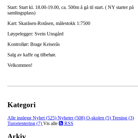
Start: Start kl. 18.00-19.00, ca. 500m å gå til start. ( NY starter på
samlingsplass)
Kart: Skaråsen-Rotåsen, målestokk 1:7500
Løypelegger: Svein Unsgård
Kontrollør: Brage Keiserås
Salg av kaffe og tilbehør.
Velkommen!
Kategori
Alle innlegg
Nyhet (525)
Nyheter (508)
O-skolen (5)
Trening (3)
Turorientering (7)
Vis alle
RSS
Arkiv