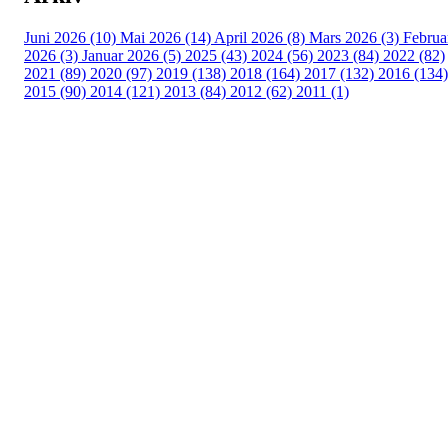
Juni 2026 (10)
Mai 2026 (14)
April 2026 (8)
Mars 2026 (3)
Februa
2026 (3)
Januar 2026 (5)
2025 (43)
2024 (56)
2023 (84)
2022 (82)
2021 (89)
2020 (97)
2019 (138)
2018 (164)
2017 (132)
2016 (134)
2015 (90)
2014 (121)
2013 (84)
2012 (62)
2011 (1)
Turorientering.no er den offisielle portalen for
turorientering på nett fra Norges
Orienteringsforbund.
© 2022 — Norges Orienteringsforbund