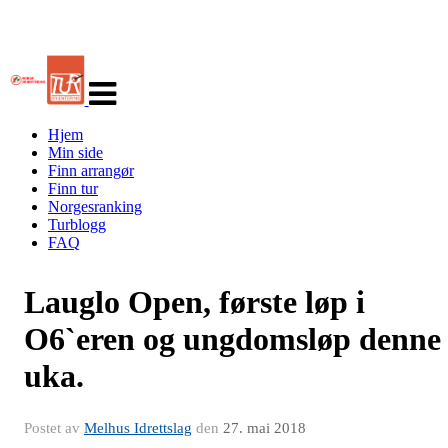
Veksle
navigasjon
Hjem
Min side
Finn arrangør
Finn tur
Norgesranking
Turblogg
FAQ
Lauglo Open, første løp i
O6`eren og ungdomsløp denne
uka.
Postet av
Melhus Idrettslag
den
27. mai 2018