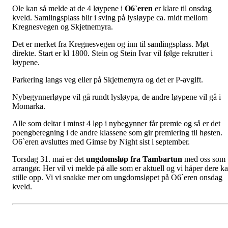
Ole kan så melde at de 4 løypene i
O6`eren
er klare til onsdag
kveld. Samlingsplass blir i sving på lysløype ca. midt mellom
Kregnesvegen og Skjetnemyra.
Det er merket fra Kregnesvegen og inn til samlingsplass. Møt
direkte. Start er kl 1800. Stein og Stein Ivar vil følge rekrutter i
løypene.
Parkering langs veg eller på Skjetnemyra og det er P-avgift.
Nybegynnerløype vil gå rundt lysløypa, de andre løypene vil gå i
Momarka.
Alle som deltar i minst 4 løp i nybegynner får premie og så er det
poengberegning i de andre klassene som gir premiering til høsten.
O6`eren avsluttes med Gimse by Night sist i september.
Torsdag 31. mai er det
ungdomsløp fra Tambartun
med oss som
arrangør. Her vil vi melde på alle som er aktuell og vi håper dere k
stille opp. Vi vi snakke mer om ungdomsløpet på O6`eren onsdag
kveld.