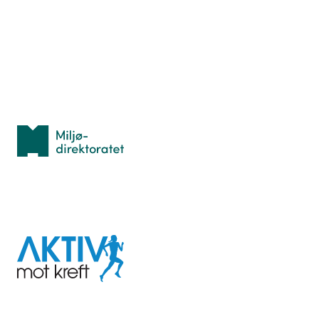
Lær orientering
Idrettsbutikken
Personvern
Med støtte fra
Miljødirektoratet
I samarbeid med
Aktiv
mot
kreft