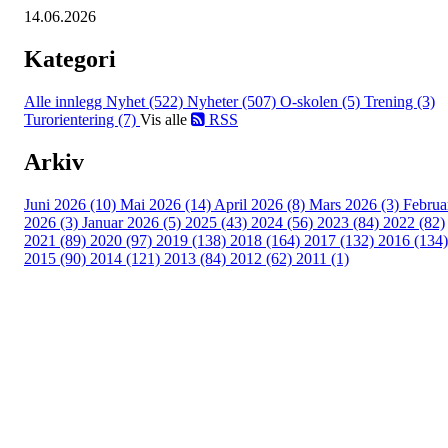
14.06.2026
Kategori
Alle innlegg
Nyhet (522)
Nyheter (507)
O-skolen (5)
Trening (3)
Turorientering (7)
Vis alle
RSS
Arkiv
Juni 2026 (10)
Mai 2026 (14)
April 2026 (8)
Mars 2026 (3)
Februa
2026 (3)
Januar 2026 (5)
2025 (43)
2024 (56)
2023 (84)
2022 (82)
2021 (89)
2020 (97)
2019 (138)
2018 (164)
2017 (132)
2016 (134)
2015 (90)
2014 (121)
2013 (84)
2012 (62)
2011 (1)
Turorientering.no er den offisielle portalen for