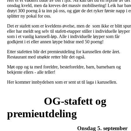
Her er et vakkert bilde av oss i fjor. Nå kan det bli en reprise av det
onsdag kveld, men da kreves det massiv mobilisering! Leik har bar
drøyt 300 poeng å ta inn på oss, og gjør de det ryker første napp i e
splitter ny pokal for oss.
Det er stafett som er kveldens øvelse, men de som ikke er blitt spur
eller har meldt seg selv til stafett-etapper stiller i individuelle løyper
som i et vanlig karusell-løp. Alle i individuelle løyper som får
godkjent i ei eller annen løype bidrar med 50 poeng!
Etter stafetten blir det premieutdeling for karusellen dette året.
Restaurant med utsøkte retter blir det også.
Møt opp og ta med foreldre, besteforeldre, barn, barnebarn og
bekjente ellers - alle teller!
Her kommer innbydelsen som er sent ut til laga i karusellen.
OG-stafett og
premieutdeling
Onsdag 5. september