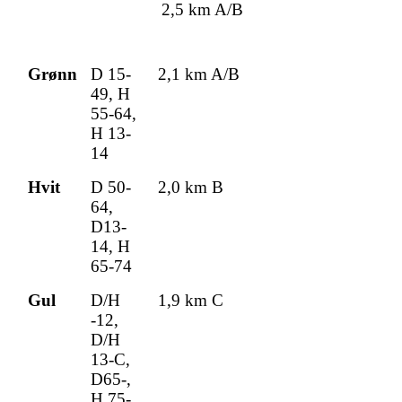
2,5 km A/B
Grønn
D 15-
2,1 km A/B
49, H
55-64,
H 13-
14
Hvit
D 50-
2,0 km B
64,
D13-
14, H
65-74
Gul
D/H
1,9 km C
-12,
D/H
13-C,
D65-,
H 75-