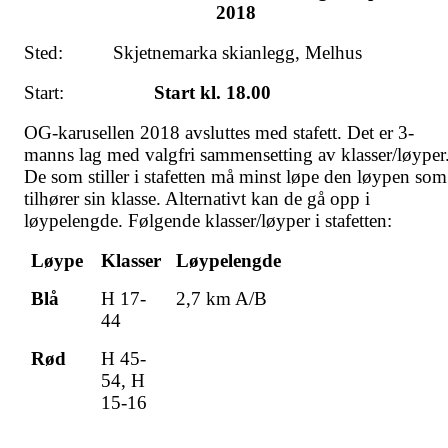
2018
Sted: Skjetnemarka skianlegg, M­­­elhus
Start:
Start kl. 18.00
OG-karusellen 2018 avsluttes med stafett. Det er 3-
manns lag med valgfri sammensetting av klasser/løyper
De som stiller i stafetten må minst løpe den løypen som
tilhører sin klasse. Alternativt kan de gå opp i
løypelengde. Følgende klasser/løyper i stafetten:
Løype
Klasser
Løypelengde
Blå
H 17-
2,7 km A/B
44
Rød
H 45-
54, H
15-16