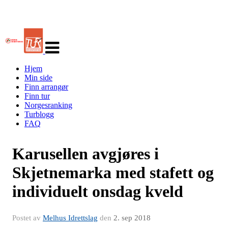
Veksle
navigasjon
Hjem
Min side
Finn arrangør
Finn tur
Norgesranking
Turblogg
FAQ
Karusellen avgjøres i
Skjetnemarka med stafett og
individuelt onsdag kveld
Postet av
Melhus Idrettslag
den
2. sep 2018