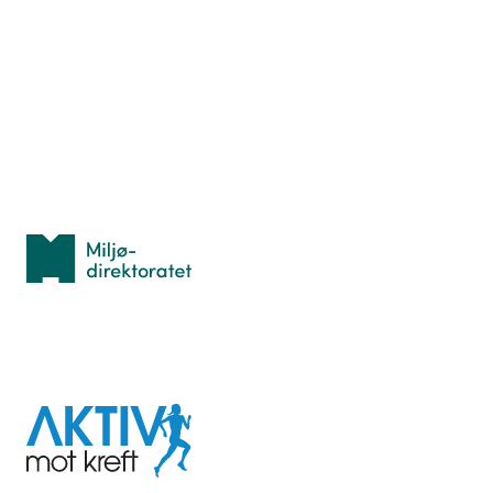
Hva er TurOrientering?
Lær orientering
Idrettsbutikken
Personvern
Med støtte fra
Miljødirektoratet
I samarbeid med
Aktiv
mot
kreft