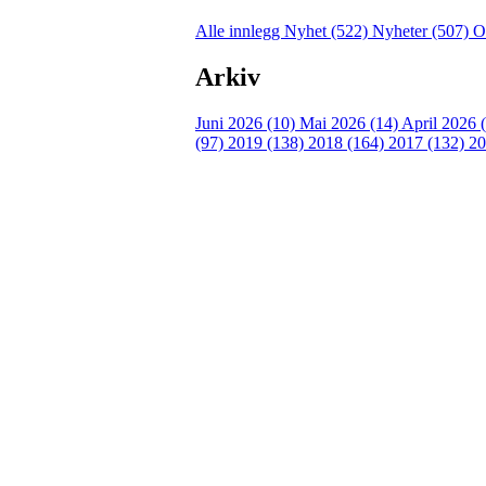
Alle innlegg
Nyhet (522)
Nyheter (507)
O
Arkiv
Juni 2026 (10)
Mai 2026 (14)
April 2026 
(97)
2019 (138)
2018 (164)
2017 (132)
20
Turorientering.no er den offisielle portalen for
© 2022 — Norges Orienteringsforbund