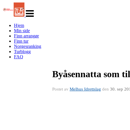
Veksle
navigasjon
Hjem
Min side
Finn arrangør
Finn tur
Norgesranking
Turblogg
FAQ
Byåsennatta som ti
Postet av
Melhus Idrettslag
den
30. sep 20