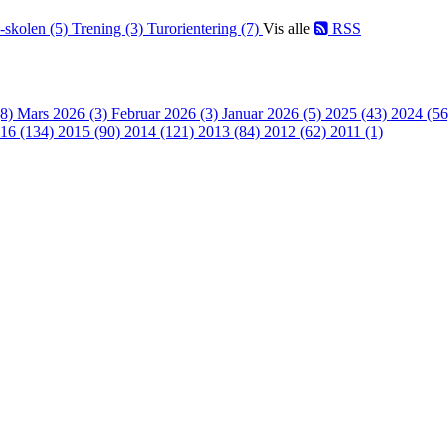
-skolen (5)
Trening (3)
Turorientering (7)
Vis alle
RSS
(8)
Mars 2026 (3)
Februar 2026 (3)
Januar 2026 (5)
2025 (43)
2024 (5
16 (134)
2015 (90)
2014 (121)
2013 (84)
2012 (62)
2011 (1)
 turorientering på nett fra Norges Orienteringsforb