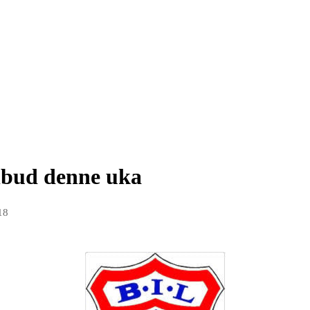
lbud denne uka
18