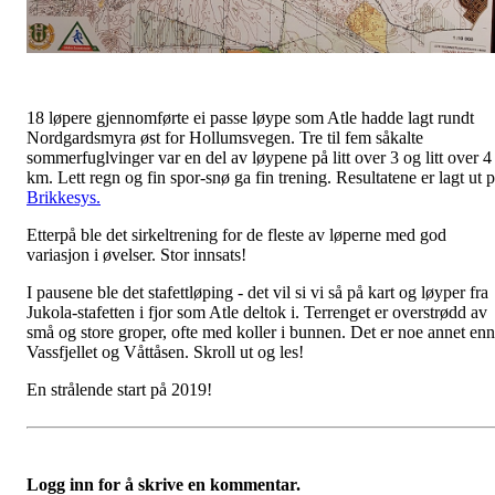
18 løpere gjennomførte ei passe løype som Atle hadde lagt rundt
Nordgardsmyra øst for Hollumsvegen. Tre til fem såkalte
sommerfuglvinger var en del av løypene på litt over 3 og litt over 4
km. Lett regn og fin spor-snø ga fin trening. Resultatene er lagt ut 
Brikkesys.
Etterpå ble det sirkeltrening for de fleste av løperne med god
variasjon i øvelser. Stor innsats!
I pausene ble det stafettløping - det vil si vi så på kart og løyper fra
Jukola-stafetten i fjor som Atle deltok i. Terrenget er overstrødd av
små og store groper, ofte med koller i bunnen. Det er noe annet enn
Vassfjellet og Våttåsen. Skroll ut og les!
En strålende start på 2019!
Logg inn for å skrive en kommentar.