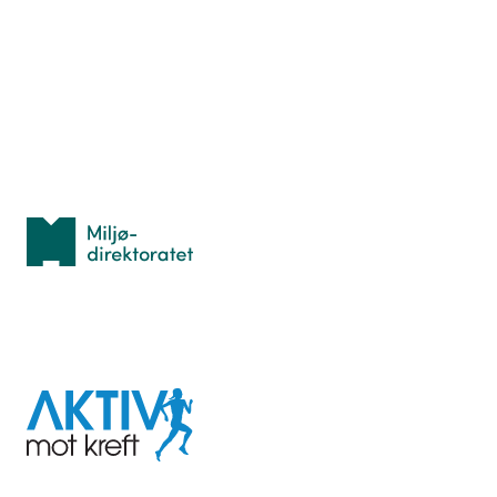
Hva er TurOrientering?
Lær orientering
Idrettsbutikken
Personvern
Med støtte fra
Miljødirektoratet
I samarbeid med
Aktiv
mot
kreft