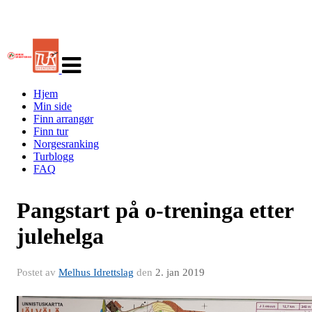
Veksle
navigasjon
Hjem
Min side
Finn arrangør
Finn tur
Norgesranking
Turblogg
FAQ
Pangstart på o-treninga etter
julehelga
Postet av
Melhus Idrettslag
den
2. jan 2019