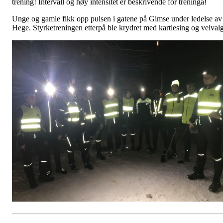
trening! Intervall og høy intensitet er beskrivende for treninga!
Unge og gamle fikk opp pulsen i gatene på Gimse under ledelse av
Hege. Styrketreningen etterpå ble krydret med kartlesing og veivalg