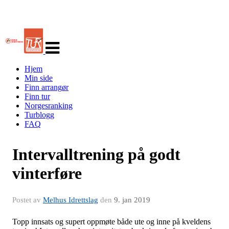
Veksle
navigasjon
Hjem
Min side
Finn arrangør
Finn tur
Norgesranking
Turblogg
FAQ
Intervalltrening på godt
vinterføre
Postet av
Melhus Idrettslag
den
9. jan 2019
Topp innsats og supert oppmøte både ute og inne på kveldens