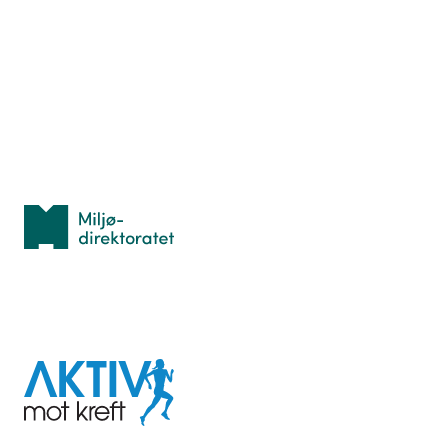
Hva er TurOrientering?
Lær orientering
Idrettsbutikken
Personvern
Med støtte fra
Miljødirektoratet
I samarbeid med
Aktiv
mot
kreft