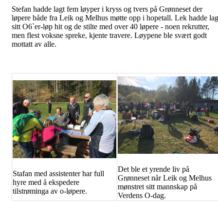
Stefan hadde lagt fem løyper i kryss og tvers på Grønneset der
løpere både fra Leik og Melhus møtte opp i hopetall. Lek hadde lag
sitt O6`er-løp hit og de stilte med over 40 løpere - noen rekrutter,
men flest voksne spreke, kjente travere. Løypene ble svært godt
mottatt av alle.
Det ble et yrende liv på
Stafan med assistenter har full
Grønneset når Leik og Melhus
hyre med å ekspedere
mønstret sitt mannskap på
tilstrøminga av o-løpere.
Verdens O-dag.