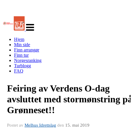
Veksle
navigasjon
Hjem
Min side
Finn arrangør
Finn tur
Norgesranking
Turblogg
FAQ
Feiring av Verdens O-dag
avsluttet med stormønstring p
Grønneset!!
Postet av
Melhus Idrettslag
den
15. mai 2019