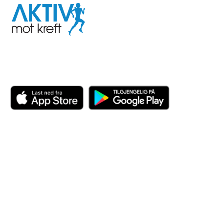
Aktiv
mot
kreft
Last ned appen her