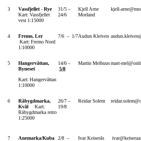
3
Vassfjellet - Rye
31/5 –
Kjell Arne
kjell-arne@mo
Kart: Vassfjellet
24/6
Morland
vest 1:15000
4
Fremo, Ler
7/6 – 1/7
Audun Kleiven
audun.kleiven
Kart: Fremo Nord
1:10000
5
Hangervåttan,
14/6 –
Martin Melhuus
mart-mel@onli
Byneset
5/8
Kart: Hangervåttan
1:10000
6
Råbygdmarka,
26/7 –
Reidar Solem
reidar.solem@
Kvål
Kart:
19/8
Råbygdmarka retro
1:25000
7
Anemarka/Kuba
2/8 –
Ivar Keiserås
ivar@keiseraa