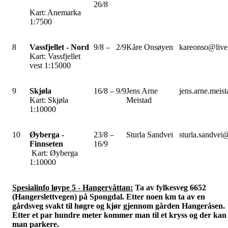
26/8
Kart: Anemarka
1:7500
8
Vassfjellet - Nord
9/8 – 2/9
Kåre Onsøyen
kareonso@live
Kart: Vassfjellet
vest 1:15000
9
Skjøla
16/8 – 9/9
Jens Arne
jens.arne.meis
Kart: Skjøla
Meistad
1:10000
10
Øyberga -
23/8 –
Sturla Sandvei
sturla.sandve
Finnseten
16/9
Kart: Øyberga
1:10000
Spesialinfo løype 5 - Hangervåttan:
Ta av fylkesveg 6652
(Hangerslettvegen) på Spongdal. Etter noen km ta av en
gårdsveg svakt til høgre og kjør gjennom gården Hangeråsen.
Etter et par hundre meter kommer man til et kryss og der kan
man parkere.