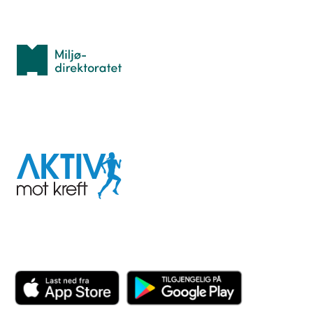
Med støtte fra
Miljødirektoratet
I samarbeid med
Aktiv
mot
kreft
Last ned appen her