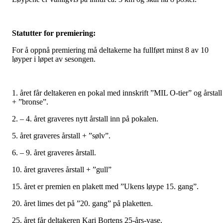
Statutter for premiering:
For å oppnå premiering må deltakerne ha fullført minst 8 av 10
løyper i løpet av sesongen.
1. året får deltakeren en pokal med innskrift ”MIL O-tier” og årstall
+ ”bronse”.
2. – 4. året graveres nytt årstall inn på pokalen.
5. året graveres årstall + ”sølv”.
6. – 9. året graveres årstall.
10. året graveres årstall + ”gull”
15. året er premien en plakett med ”Ukens løype 15. gang”.
20. året limes det på ”20. gang” på plaketten.
25. året får deltakeren Kari Bortens 25-års-vase.