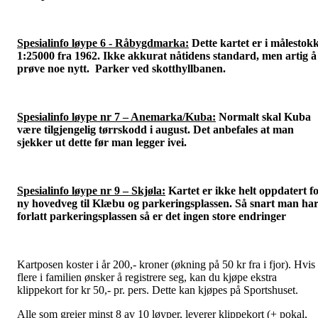
Spesialinfo løype 6 - Råbygdmarka:
Dette kartet er i målestok
1:25000 fra 1962. Ikke akkurat nåtidens standard, men artig å
prøve noe nytt. Parker ved skotthyllbanen.
Spesialinfo løype nr 7 – Anemarka/Kuba:
Normalt skal Kuba
være tilgjengelig tørrskodd i august. Det anbefales at man
sjekker ut dette før man legger ivei.
Spesialinfo løype nr 9 – Skjøla:
Kartet er ikke helt oppdatert f
ny hovedveg til Klæbu og parkeringsplassen. Så snart man ha
forlatt parkeringsplassen så er det ingen store endringer
Kartposen koster i år 200,- kroner (økning på 50 kr fra i fjor). Hvis
flere i familien ønsker å registrere seg, kan du kjøpe ekstra
klippekort for kr 50,- pr. pers. Dette kan kjøpes på Sportshuset.
Alle som greier minst 8 av 10 løyper, leverer klippekort (+ pokal,