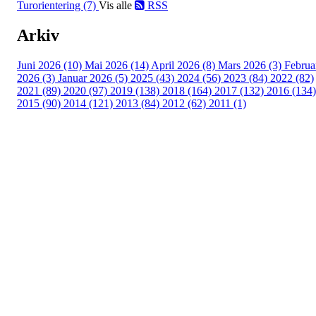
Turorientering (7)
Vis alle
RSS
Arkiv
Juni 2026 (10)
Mai 2026 (14)
April 2026 (8)
Mars 2026 (3)
Februa
2026 (3)
Januar 2026 (5)
2025 (43)
2024 (56)
2023 (84)
2022 (82)
2021 (89)
2020 (97)
2019 (138)
2018 (164)
2017 (132)
2016 (134)
2015 (90)
2014 (121)
2013 (84)
2012 (62)
2011 (1)
Turorientering.no er den offisielle portalen for
turorientering på nett fra Norges
Orienteringsforbund.