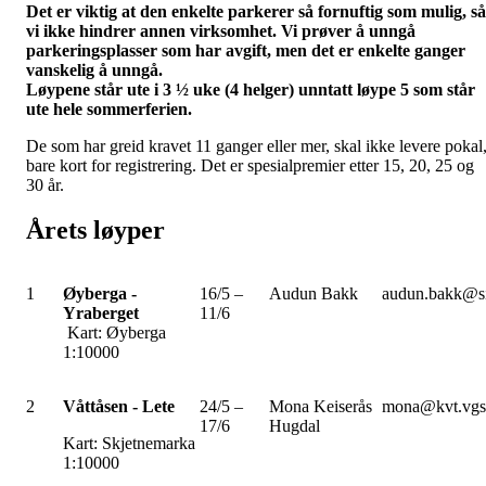
Det er viktig at den enkelte parkerer så fornuftig som mulig, så
vi ikke hindrer annen virksomhet. Vi prøver å unngå
parkeringsplasser som har avgift, men det er enkelte ganger
vanskelig å unngå.
Løypene står ute i 3 ½ uke (4 helger) unntatt løype 5 som står
ute hele sommerferien.
De som har greid kravet 11 ganger eller mer, skal ikke levere pokal
bare kort for registrering. Det er spesialpremier etter 15, 20, 25 og
30 år.
Årets løyper
1
Øyberga -
16/5 –
Audun Bakk
audun.bakk@si
Yraberget
11/6
Kart: Øyberga
1:10000
2
Våttåsen - Lete
24/5 –
Mona Keiserås
mona@kvt.vgs
17/6
Hugdal
Kart: Skjetnemarka
1:10000