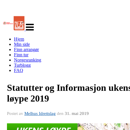
Veksle
navigasjon
Hjem
Min side
Finn arrangør
Finn tur
Norgesranking
Turblogg
FAQ
Statutter og Informasjon uken
løype 2019
Postet av
Melhus Idrettslag
den
31. mai 2019