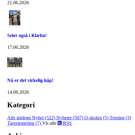
21.06.2026
Seier også i Klæbu!
17.06.2026
Nå er det virkelig håp!
14.06.2026
Kategori
Alle innlegg
Nyhet (522)
Nyheter (507)
O-skolen (5)
Trening (3)
Turorientering (7)
Vis alle
RSS