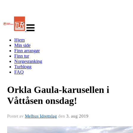
Veksle
navigasjon
Hjem
Min side
Finn arrangør
Finn tur
Norgesranking
Turblogg
FAQ
Orkla Gaula-karusellen i
Våttåsen onsdag!
Postet av
Melhus Idrettslag
den
3. aug 2019