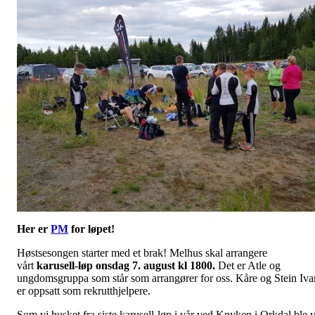
Her er
PM
for løpet!
Høstsesongen starter med et brak! Melhus skal arrangere
vårt
karusell-løp onsdag 7. august kl 1800.
Det er Atle og
ungdomsgruppa som står som arrangører for oss. Kåre og Stein Iva
er oppsatt som rekrutthjelpere.
Som vi husket fra siste karusell-løp i vår ved Knyken i Orkdal ble v