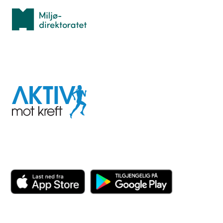
Miljødirektoratet
I samarbeid med
Aktiv
mot
kreft
Last ned appen her