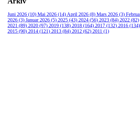
Arkiv
Juni 2026 (10)
Mai 2026 (14)
April 2026 (8)
Mars 2026 (3)
Februa
2026 (3)
Januar 2026 (5)
2025 (43)
2024 (56)
2023 (84)
2022 (82)
2021 (89)
2020 (97)
2019 (138)
2018 (164)
2017 (132)
2016 (134)
2015 (90)
2014 (121)
2013 (84)
2012 (62)
2011 (1)
Turorientering.no er den offisielle portalen for
turorientering på nett fra Norges
Orienteringsforbund.
© 2022 — Norges Orienteringsforbund