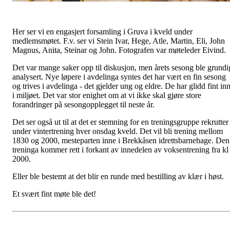
Her ser vi en engasjert forsamling i Gruva i kveld under
medlemsmøtet. F.v. ser vi Stein Ivar, Hege, Atle, Martin, Eli, John
Magnus, Anita, Steinar og John. Fotografen var møteleder Eivind.
Det var mange saker opp til diskusjon, men årets sesong ble grundi
analysert. Nye løpere i avdelinga syntes det har vært en fin sesong
og trives i avdelinga - det gjelder ung og eldre. De har glidd fint in
i miljøet. Det var stor enighet om at vi ikke skal gjøre store
forandringer på sesongopplegget til neste år.
Det ser også ut til at det er stemning for en treningsgruppe rekrutter
under vintertrening hver onsdag kveld. Det vil bli trening mellom
1830 og 2000, mesteparten inne i Brekkåsen idrettsbarnehage. Den
treninga kommer rett i forkant av innedelen av voksentrening fra kl
2000.
Eller ble bestemt at det blir en runde med bestilling av klær i høst.
Et svært fint møte ble det!