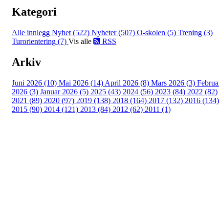
Kategori
Alle innlegg
Nyhet (522)
Nyheter (507)
O-skolen (5)
Trening (3)
Turorientering (7)
Vis alle
RSS
Arkiv
Juni 2026 (10)
Mai 2026 (14)
April 2026 (8)
Mars 2026 (3)
Februa
2026 (3)
Januar 2026 (5)
2025 (43)
2024 (56)
2023 (84)
2022 (82)
2021 (89)
2020 (97)
2019 (138)
2018 (164)
2017 (132)
2016 (134)
2015 (90)
2014 (121)
2013 (84)
2012 (62)
2011 (1)
Turorientering.no er den offisielle portalen for
turorientering på nett fra Norges