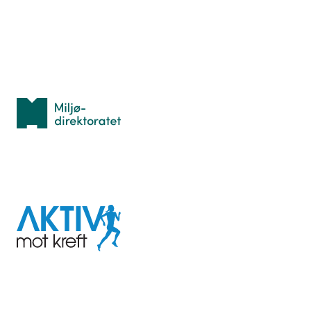
Personvern
Med støtte fra
Miljødirektoratet
I samarbeid med
Aktiv
mot
kreft
Last ned appen her