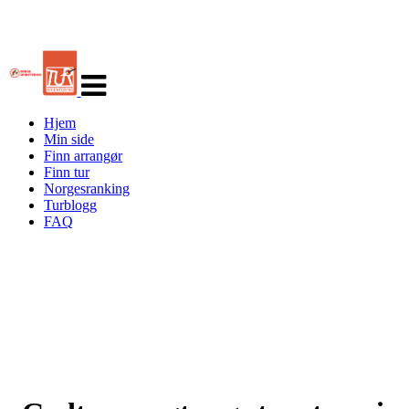
Veksle
navigasjon
Hjem
Min side
Finn arrangør
Finn tur
Norgesranking
Turblogg
FAQ