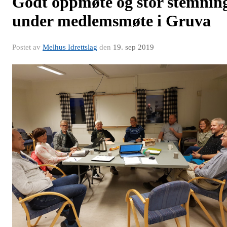
Godt oppmøte og stor stemnin
under medlemsmøte i Gruva
Postet av
Melhus Idrettslag
den
19. sep 2019