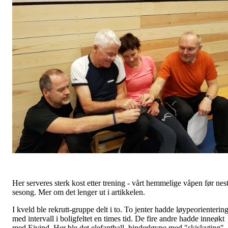
Her serveres sterk kost etter trening - vårt hemmelige våpen før nes
sesong. Mer om det lenger ut i artikkelen.
I kveld ble rekrutt-gruppe delt i to. To jenter hadde løypeorienterin
med intervall i boligfeltet en times tid. De fire andre hadde inneøkt
med Eivind. Her ble det elefantball, hinderløype med "skiskyting"