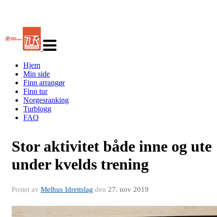
Veksle
navigasjon
Hjem
Min side
Finn arrangør
Finn tur
Norgesranking
Turblogg
FAQ
Stor aktivitet både inne og ute
under kvelds trening
Postet av
Melhus Idrettslag
den
27. nov 2019