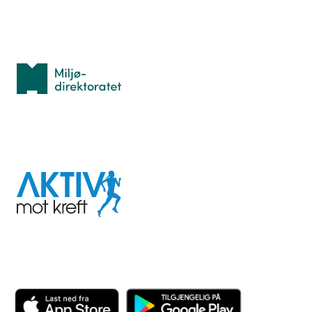
Med støtte fra
Miljødirektoratet
I samarbeid med
Aktiv
mot
kreft
Last ned appen her