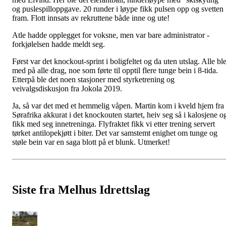
og puslespilloppgave. 20 runder i løype fikk pulsen opp og svetten
fram. Flott innsats av rekruttene både inne og ute!
Atle hadde opplegget for voksne, men var bare administrator -
forkjølelsen hadde meldt seg.
Først var det knockout-sprint i boligfeltet og da uten utslag. Alle bl
med på alle drag, noe som førte til opptil flere tunge bein i 8-tida.
Etterpå ble det noen stasjoner med styrketrening og
veivalgsdiskusjon fra Jokola 2019.
Ja, så var det med et hemmelig våpen. Martin kom i kveld hjem fra
Sørafrika akkurat i det knockouten startet, heiv seg så i kalosjene o
fikk med seg innetreninga. Flyfraktet fikk vi etter trening servert
tørket antilopekjøtt i biter. Det var samstemt enighet om tunge og
støle bein var en saga blott på et blunk. Utmerket!
Siste fra Melhus Idrettslag