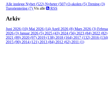
Alle innlegg
Nyhet (522)
Nyheter (507)
O-skolen (5)
Trening (3)
Turorientering (7)
Vis alle
RSS
Arkiv
Juni 2026 (10)
Mai 2026 (14)
April 2026 (8)
Mars 2026 (3)
Februa
2026 (3)
Januar 2026 (5)
2025 (43)
2024 (56)
2023 (84)
2022 (82)
2021 (89)
2020 (97)
2019 (138)
2018 (164)
2017 (132)
2016 (134)
2015 (90)
2014 (121)
2013 (84)
2012 (62)
2011 (1)
Turorientering.no er den offisielle portalen for
turorientering på nett fra Norges
Orienteringsforbund.