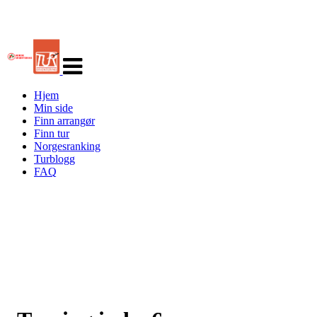
Veksle
navigasjon
Hjem
Min side
Finn arrangør
Finn tur
Norgesranking
Turblogg
FAQ