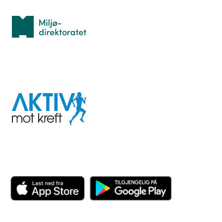
Miljødirektoratet
I samarbeid med
Aktiv
mot
kreft
Last ned appen her