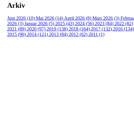
Arkiv
Juni 2026 (10)
Mai 2026 (14)
April 2026 (8)
Mars 2026 (3)
Februa
2026 (3)
Januar 2026 (5)
2025 (43)
2024 (56)
2023 (84)
2022 (82)
2021 (89)
2020 (97)
2019 (138)
2018 (164)
2017 (132)
2016 (134)
2015 (90)
2014 (121)
2013 (84)
2012 (62)
2011 (1)
Turorientering.no er den offisielle portalen for
turorientering på nett fra Norges
Orienteringsforbund.
© 2022 — Norges Orienteringsforbund