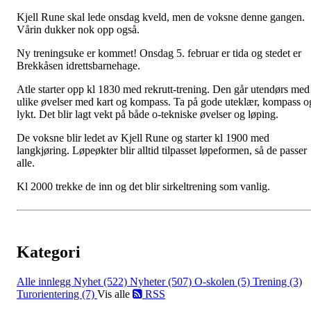
Kjell Rune skal lede onsdag kveld, men de voksne denne gangen.
Vårin dukker nok opp også.
Ny treningsuke er kommet! Onsdag 5. februar er tida og stedet er
Brekkåsen idrettsbarnehage.
Atle starter opp kl 1830 med rekrutt-trening. Den går utendørs med
ulike øvelser med kart og kompass. Ta på gode uteklær, kompass o
lykt. Det blir lagt vekt på både o-tekniske øvelser og løping.
De voksne blir ledet av Kjell Rune og starter kl 1900 med
langkjøring. Løpeøkter blir alltid tilpasset løpeformen, så de passer
alle.
Kl 2000 trekke de inn og det blir sirkeltrening som vanlig.
Kategori
Alle innlegg
Nyhet (522)
Nyheter (507)
O-skolen (5)
Trening (3)
Turorientering (7)
Vis alle
RSS