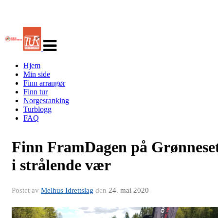
Veksle
navigasjon
Hjem
Min side
Finn arrangør
Finn tur
Norgesranking
Turblogg
FAQ
Finn FramDagen på Grønnese
i strålende vær
Postet av
Melhus Idrettslag
den
24. mai 2020