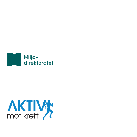
Lær orientering
Idrettsbutikken
Personvern
Med støtte fra
Miljødirektoratet
I samarbeid med
Aktiv
mot
kreft