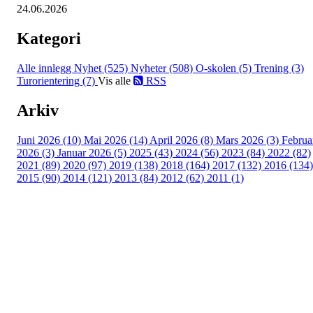
24.06.2026
Kategori
Alle innlegg
Nyhet (525)
Nyheter (508)
O-skolen (5)
Trening (3)
Turorientering (7)
Vis alle
RSS
Arkiv
Juni 2026 (10)
Mai 2026 (14)
April 2026 (8)
Mars 2026 (3)
Februa
2026 (3)
Januar 2026 (5)
2025 (43)
2024 (56)
2023 (84)
2022 (82)
2021 (89)
2020 (97)
2019 (138)
2018 (164)
2017 (132)
2016 (134)
2015 (90)
2014 (121)
2013 (84)
2012 (62)
2011 (1)
Turorientering.no er den offisielle portalen for