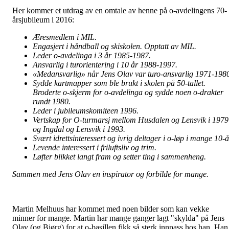
Her kommer et utdrag av en omtale av henne på o-avdelingens 70-
årsjubileum i 2016:
Æresmedlem i MIL.
Engasjert i håndball og skiskolen. Opptatt av MIL.
Leder o-avdelinga i 3 år 1985-1987.
Ansvarlig i turorientering i 10 år 1988-1997.
«Medansvarlig» når Jens Olav var turo-ansvarlig 1971-198
Sydde kartmapper som ble brukt i skolen på 50-tallet.
Broderte o-skjerm for o-avdelinga og sydde noen o-drakter
rundt 1980.
Leder i jubileumskomiteen 1996.
Vertskap for O-turmarsj mellom Husdalen og Lensvik i 1979
og Ingdal og Lensvik i 1993.
Svært idrettsinteressert og ivrig deltager i o-løp i mange 10-å
Levende interessert i friluftsliv og trim.
Løfter blikket langt fram og setter ting i sammenheng.
Sammen med Jens Olav en inspirator og forbilde for mange.
Martin Melhuus har kommet med noen bilder som kan vekke
minner for mange. Martin har mange ganger lagt "skylda" på Jens
Olav (og Bjørg) for at o-basillen fikk så sterk innpass hos han. Han