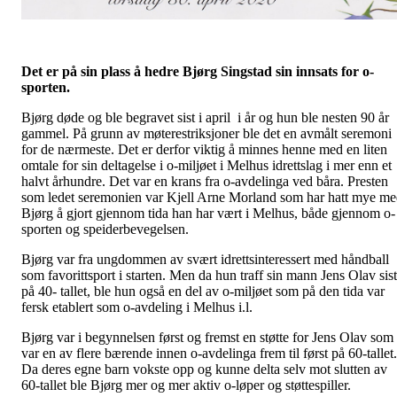
Det er på sin plass å hedre Bjørg Singstad sin innsats for o-
sporten.
Bjørg døde og ble begravet sist i april i år og hun ble nesten 90 år
gammel. På grunn av møterestriksjoner ble det en avmålt seremoni
for de nærmeste. Det er derfor viktig å minnes henne med en liten
omtale for sin deltagelse i o-miljøet i Melhus idrettslag i mer enn et
halvt århundre. Det var en krans fra o-avdelinga ved båra. Presten
som ledet seremonien var Kjell Arne Morland som har hatt mye m
Bjørg å gjort gjennom tida han har vært i Melhus, både gjennom o-
sporten og speiderbevegelsen.
Bjørg var fra ungdommen av svært idrettsinteressert med håndball
som favorittsport i starten. Men da hun traff sin mann Jens Olav sist
på 40- tallet, ble hun også en del av o-miljøet som på den tida var
fersk etablert som o-avdeling i Melhus i.l.
Bjørg var i begynnelsen først og fremst en støtte for Jens Olav som
var en av flere bærende innen o-avdelinga frem til først på 60-tallet.
Da deres egne barn vokste opp og kunne delta selv mot slutten av
60-tallet ble Bjørg mer og mer aktiv o-løper og støttespiller.