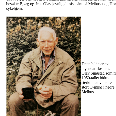
besøkte Bjørg og Jens Olav jevnlig de siste åra på Melhuset og Ho
sykehjem.
Dette bilde er av
legendariske Jens
Olav Singstad som f
1950-tallet bidro
sterkt til at vi har et
stort O-miljø i nedre
Melhus.