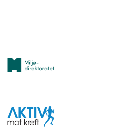
Hva er TurOrientering?
Lær orientering
Idrettsbutikken
Personvern
Med støtte fra
Miljødirektoratet
I samarbeid med
Aktiv
mot
kreft