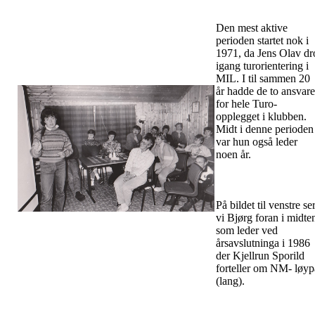
Den mest aktive
perioden startet nok i
1971, da Jens Olav dr
igang turorientering i
MIL. I til sammen 20
år hadde de to ansvare
for hele Turo-
opplegget i klubben.
Midt i denne perioden
var hun også leder
noen år.
På bildet til venstre se
vi Bjørg foran i midte
som leder ved
årsavslutninga i 1986
der Kjellrun Sporild
forteller om NM- løyp
(lang).