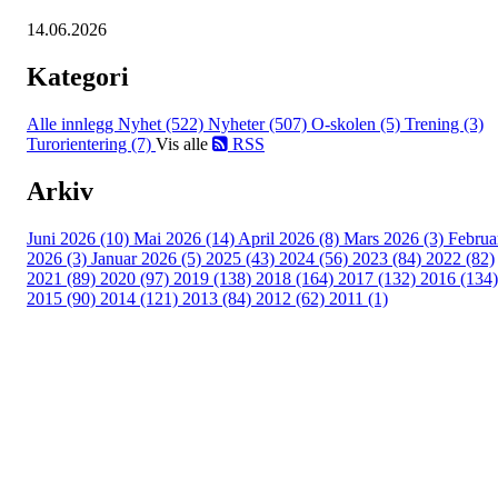
14.06.2026
Kategori
Alle innlegg
Nyhet (522)
Nyheter (507)
O-skolen (5)
Trening (3)
Turorientering (7)
Vis alle
RSS
Arkiv
Juni 2026 (10)
Mai 2026 (14)
April 2026 (8)
Mars 2026 (3)
Februa
2026 (3)
Januar 2026 (5)
2025 (43)
2024 (56)
2023 (84)
2022 (82)
2021 (89)
2020 (97)
2019 (138)
2018 (164)
2017 (132)
2016 (134)
2015 (90)
2014 (121)
2013 (84)
2012 (62)
2011 (1)
Turorientering.no er den offisielle portalen for