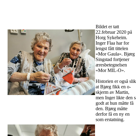
Bildet er tatt
22.februar 2020 på
Horg Sykeheim.
Inger Flaa har for
lengst fått tittelen
«Mor Gaula». Bjørg
Singstad fortjener
æresbetegnelsen
«Mor MIL-O».
Historien er også slik
at Bjørg fikk en o-
skjerm av Martin,
men Inger likte den s
godt at hun måtte få
den. Bjørg måtte
derfor få en ny en
som erstatning.