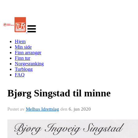
Veksle
navigasjon
Hjem
Min side
Finn arrangør
Finn tur
Norgesranking
Turblogg
FAQ
Bjørg Singstad til minne
Postet av
Melhus Idrettslag
den
6. jun 2020