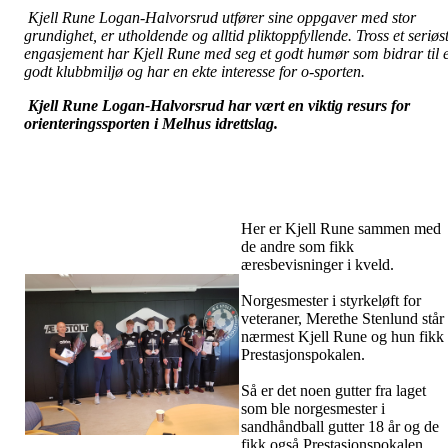
Kjell Rune Logan-Halvorsrud utfører sine oppgaver med stor
grundighet, er utholdende og alltid pliktoppfyllende. Tross et seriøs
engasjement har Kjell Rune med seg et godt humør som bidrar til e
godt klubbmiljø og har en ekte interesse for o-sporten.
Kjell Rune Logan-Halvorsrud
har vært en viktig resurs for
orienteringssporten i Melhus idrettslag.
Her er Kjell Rune sammen med
de andre som fikk
æresbevisninger i kveld.
Norgesmester i styrkeløft for
veteraner, Merethe Stenlund står
nærmest Kjell Rune og hun fikk
Prestasjonspokalen.
Så er det noen gutter fra laget
som ble norgesmester i
sandhåndball gutter 18 år og de
fikk også Prestasjonspokalen .