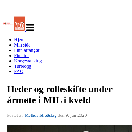
Veksle
navigasjon
Hjem
Min side
Finn arrangør
Finn tur
Norgesranking
Turblogg
FAQ
Heder og rolleskifte under
årmøte i MIL i kveld
Postet av
Melhus Idrettslag
den
9. jun 2020