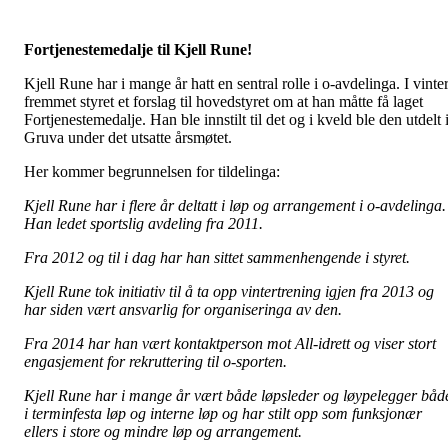
Fortjenestemedalje til Kjell Rune!
Kjell Rune har i mange år hatt en sentral rolle i o-avdelinga. I vinte
fremmet styret et forslag til hovedstyret om at han måtte få laget
Fortjenestemedalje. Han ble innstilt til det og i kveld ble den utdelt 
Gruva under det utsatte årsmøtet.
Her kommer begrunnelsen for tildelinga:
Kjell Rune har i flere år deltatt i løp og arrangement i o-avdelinga.
Han ledet sportslig avdeling fra 2011.
Fra 2012 og til i dag har han sittet sammenhengende i styret.
Kjell Rune tok initiativ til å ta opp vintertrening igjen fra 2013 og
har siden vært ansvarlig for organiseringa av den.
Fra 2014 har han vært kontaktperson mot All-idrett og viser stort
engasjement for rekruttering til o-sporten.
Kjell Rune har i mange år vært både løpsleder og løypelegger båd
i terminfesta løp og interne løp og har stilt opp som funksjonær
ellers i store og mindre løp og arrangement.