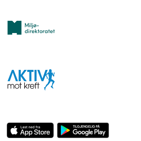
Med støtte fra
Miljødirektoratet
I samarbeid med
Aktiv
mot
kreft
Last ned appen her