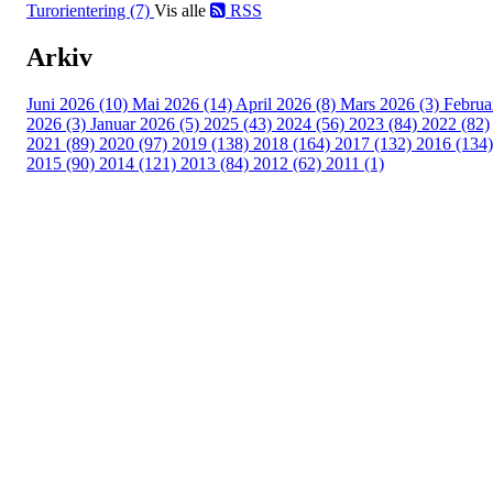
Turorientering (7)
Vis alle
RSS
Arkiv
Juni 2026 (10)
Mai 2026 (14)
April 2026 (8)
Mars 2026 (3)
Februa
2026 (3)
Januar 2026 (5)
2025 (43)
2024 (56)
2023 (84)
2022 (82)
2021 (89)
2020 (97)
2019 (138)
2018 (164)
2017 (132)
2016 (134)
2015 (90)
2014 (121)
2013 (84)
2012 (62)
2011 (1)
Turorientering.no er den offisielle portalen for
turorientering på nett fra Norges
Orienteringsforbund.