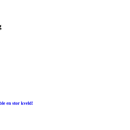
g
e en stor kveld!