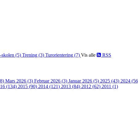
-skolen (5)
Trening (3)
Turorientering (7)
Vis alle
RSS
(8)
Mars 2026 (3)
Februar 2026 (3)
Januar 2026 (5)
2025 (43)
2024 (5
16 (134)
2015 (90)
2014 (121)
2013 (84)
2012 (62)
2011 (1)