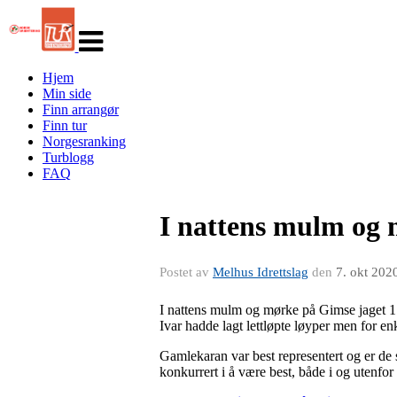
Veksle
navigasjon
Hjem
Min side
Finn arrangør
Finn tur
Norgesranking
Turblogg
FAQ
I nattens mulm og m
Postet av
Melhus Idrettslag
den
7. okt 202
I nattens mulm og mørke på Gimse jaget 1
Ivar hadde lagt lettløpte løyper men for en
Gamlekaran var best representert og er de 
konkurrert i å være best, både i og utenfor 