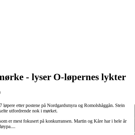
ørke - lyser O-løpernes lykter
0
7 løpere etter postene på Nordgardsmyra og Romolshåggån. Stein
kelte utfordrende nok i mørket.
som er mest fokusert på konkurransen. Martin og Kåre har i hele år
løypa....