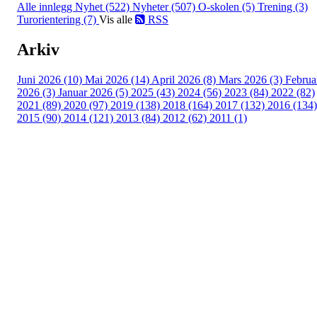
Alle innlegg
Nyhet (522)
Nyheter (507)
O-skolen (5)
Trening (3)
Turorientering (7)
Vis alle
RSS
Arkiv
Juni 2026 (10)
Mai 2026 (14)
April 2026 (8)
Mars 2026 (3)
Februa
2026 (3)
Januar 2026 (5)
2025 (43)
2024 (56)
2023 (84)
2022 (82)
2021 (89)
2020 (97)
2019 (138)
2018 (164)
2017 (132)
2016 (134)
2015 (90)
2014 (121)
2013 (84)
2012 (62)
2011 (1)
Turorientering.no er den offisielle portalen for
turorientering på nett fra Norges
Orienteringsforbund.