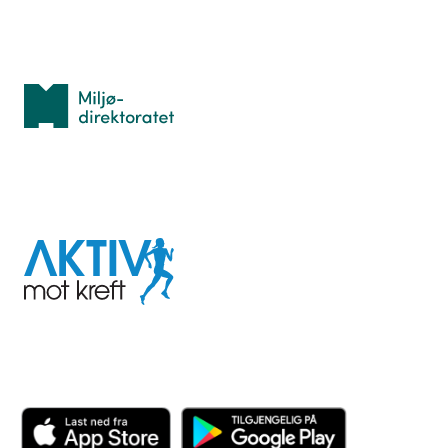
Med støtte fra
Miljødirektoratet
I samarbeid med
Aktiv
mot
kreft
Last ned appen her