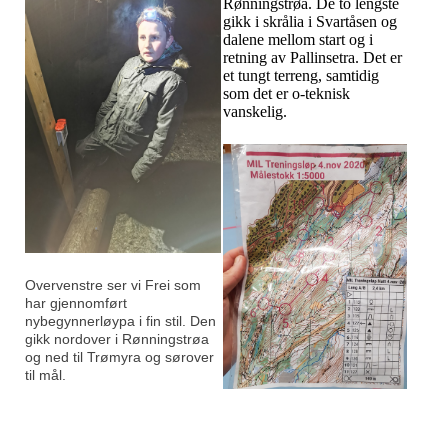
Rønningstrøa. De to lengste
gikk i skrålia i Svartåsen og
dalene mellom start og i
retning av Pallinsetra. Det er
et tungt terreng, samtidig
som det er o-teknisk
vanskelig.
Overvenstre ser vi Frei som
har gjennomført
nybegynnerløypa i fin stil. Den
gikk nordover i Rønningstrøa
og ned til Trømyra og sørover
til mål.