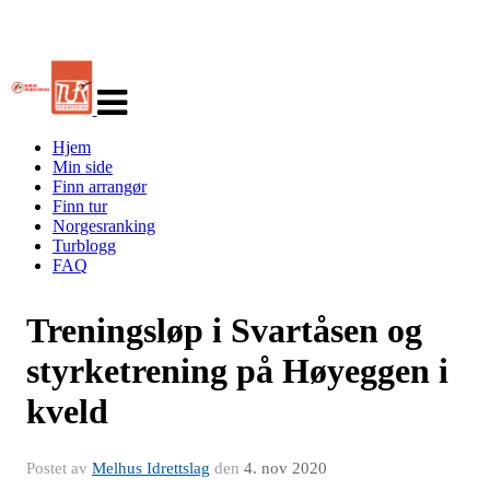
Veksle
navigasjon
Hjem
Min side
Finn arrangør
Finn tur
Norgesranking
Turblogg
FAQ
Treningsløp i Svartåsen og
styrketrening på Høyeggen i
kveld
Postet av
Melhus Idrettslag
den
4. nov 2020