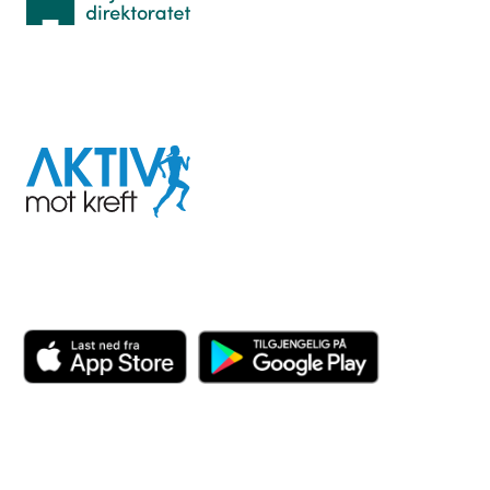
I samarbeid med
Aktiv
mot
kreft
Last ned appen her