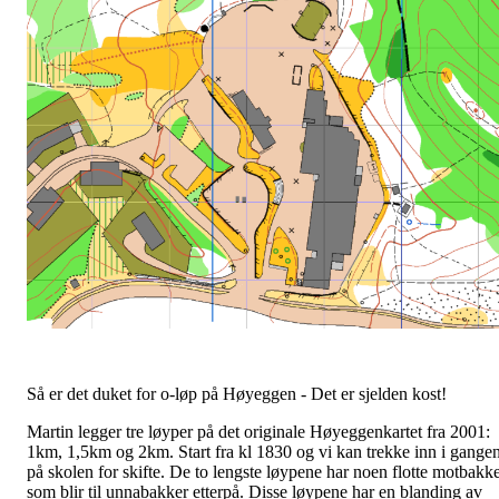
Så er det duket for o-løp på Høyeggen - Det er sjelden kost!
Martin legger tre løyper på det originale Høyeggenkartet fra 2001:
1km, 1,5km og 2km. Start fra kl 1830 og vi kan trekke inn i gange
på skolen for skifte. De to lengste løypene har noen flotte motbakk
som blir til unnabakker etterpå. Disse løypene har en blanding av