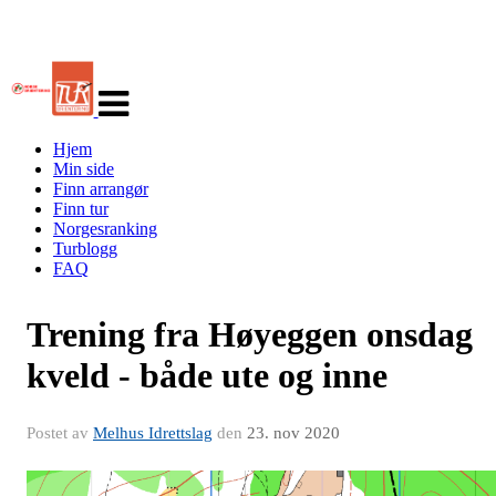
Veksle
navigasjon
Hjem
Min side
Finn arrangør
Finn tur
Norgesranking
Turblogg
FAQ
Trening fra Høyeggen onsdag
kveld - både ute og inne
Postet av
Melhus Idrettslag
den
23. nov 2020