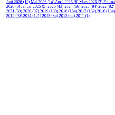
Juni 2026 (10)
Mai 2026 (14)
April 2026 (8)
Mars 2026 (3)
Februa
2026 (3)
Januar 2026 (5)
2025 (43)
2024 (56)
2023 (84)
2022 (82)
2021 (89)
2020 (97)
2019 (138)
2018 (164)
2017 (132)
2016 (134)
2015 (90)
2014 (121)
2013 (84)
2012 (62)
2011 (1)
Turorientering.no er den offisielle portalen for
turorientering på nett fra Norges
Orienteringsforbund.
© 2022 — Norges Orienteringsforbund