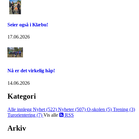
Seier også i Klæbu!
17.06.2026
Nå er det virkelig håp!
14.06.2026
Kategori
Alle innlegg
Nyhet (522)
Nyheter (507)
O-skolen (5)
Trening (3)
Turorientering (7)
Vis alle
RSS
Arkiv