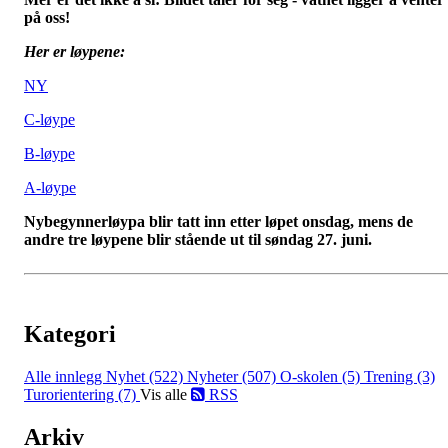
på oss!
Her er løypene:
NY
C-løype
B-løype
A-løype
Nybegynnerløypa blir tatt inn etter løpet onsdag, mens de
andre tre løypene blir stående ut til søndag 27. juni.
Kategori
Alle innlegg
Nyhet (522)
Nyheter (507)
O-skolen (5)
Trening (3)
Turorientering (7)
Vis alle
RSS
Arkiv