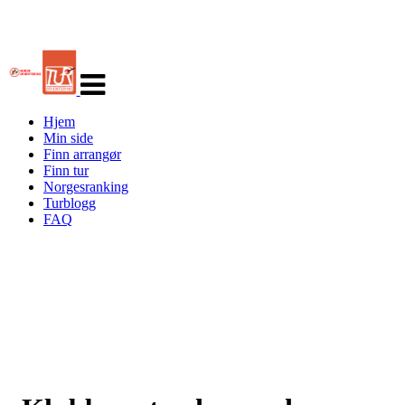
Veksle
navigasjon
Hjem
Min side
Finn arrangør
Finn tur
Norgesranking
Turblogg
FAQ