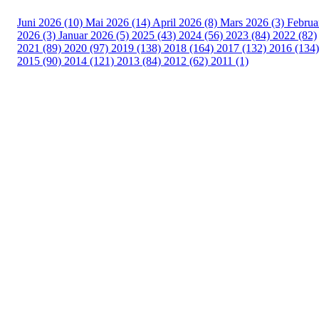
Juni 2026 (10)
Mai 2026 (14)
April 2026 (8)
Mars 2026 (3)
Februa
2026 (3)
Januar 2026 (5)
2025 (43)
2024 (56)
2023 (84)
2022 (82)
2021 (89)
2020 (97)
2019 (138)
2018 (164)
2017 (132)
2016 (134)
2015 (90)
2014 (121)
2013 (84)
2012 (62)
2011 (1)
Turorientering.no er den offisielle portalen for
turorientering på nett fra Norges
Orienteringsforbund.
© 2022 — Norges Orienteringsforbund