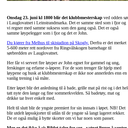
Onsdag 23. juni kl 1800 blir det klubbmesterskap
ved odden sø
i Lauglovatnet i Leinstrandmarka. Det er samme sted som i fjor og
vi regner med samme suksess som den gang også. Det er også
samme løypelegger som i fjor og det er John.
Du kjører fra Melhus til skistadion på Skogly.
Derfra er det merket
5-600 meter rett nordover fra Ringvålskogen barnehage til
sørbredden av Lauglovatnet.
Her får vi servert fire løyper av John egnet for gammel og ung,
ferskinger og erfarne o-løpere. For de som trenger får hjelp med
løypene og husk at klubbmesterskap er ikke noe annerledes enn en
vanlig trening i så måte.
Etter løpet blir det anledning til å bade, grille mat på rist og i det he
tatt nyte den lange og fine sommerkvelden. Så badetøy, mat og
drikke tar hver enkelt med.
Helt til slutt blir de yngste premiert for sin innsats i løpet. NB! Det
blir utdelt løpsskjorter til utlån til de yngste så langt lageret rekker.
De er også mulig å bytte skorter om vi har noen som passer.
Mer er det ikke å si: Bildet taler for seg - vatnet ligger å venter