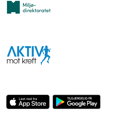
Miljødirektoratet
I samarbeid med
Aktiv
mot
kreft
Last ned appen her