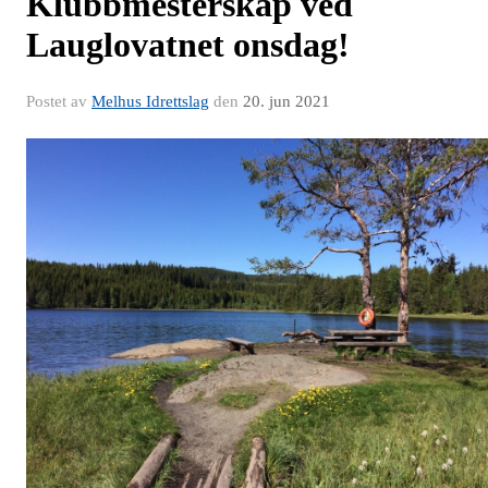
Klubbmesterskap ved
Lauglovatnet onsdag!
Postet av
Melhus Idrettslag
den
20. jun 2021