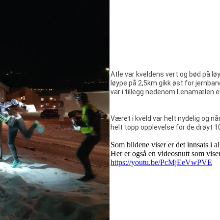
Atle var kveldens vert og bød på lø
løype på 2,5km gikk øst for jernba
var i tillegg nedenom Lenamælen 
Været i kveld var helt nydelig og nå
helt topp opplevelse for de drøyt 1
Som bildene viser er det innsats i al
Her er også en videosnutt som vise
https://youtu.be/PcMjEeVwPVE