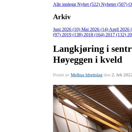
Alle innlegg
Nyhet (522)
Nyheter (507)
O
Arkiv
Juni 2026 (10)
Mai 2026 (14)
April 2026 
(97)
2019 (138)
2018 (164)
2017 (132)
20
Langkjøring i sentr
Høyeggen i kveld
Postet av
Melhus Idrettslag
den
2. feb 202