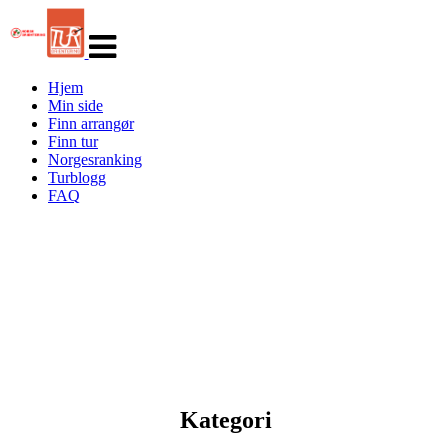
Veksle
navigasjon
Hjem
Min side
Finn arrangør
Finn tur
Norgesranking
Turblogg
FAQ
Kategori