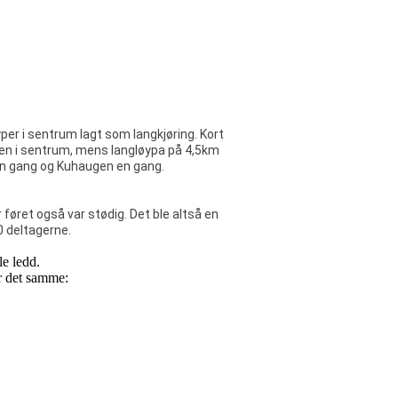
yper i sentrum lagt som langkjøring. Kort
nen i sentrum, mens langløypa på 4,5km
en gang og Kuhaugen en gang.
r føret også var stødig. Det ble altså en
0 deltagerne.
le ledd.
r det samme: