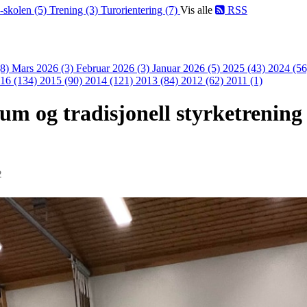
-skolen (5)
Trening (3)
Turorientering (7)
Vis alle
RSS
(8)
Mars 2026 (3)
Februar 2026 (3)
Januar 2026 (5)
2025 (43)
2024 (5
16 (134)
2015 (90)
2014 (121)
2013 (84)
2012 (62)
2011 (1)
um og tradisjonell styrketrenin
2