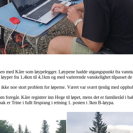
Våttåsen med Kåre som løypelegger. Løypene hadde utgangspunkt fra van
 løyper fra 1,4km til 4,1km og med varierende vanskelighet tilpasset de 
tes ikke noe stort problem for løperne. Været var svært tjenlig med opph
t som foregår. Kåre registrer inn Hege til løpet, mens det er familieråd i
k er Trine i fullt firsprang i retning 1. posten i 3km B-løypa.