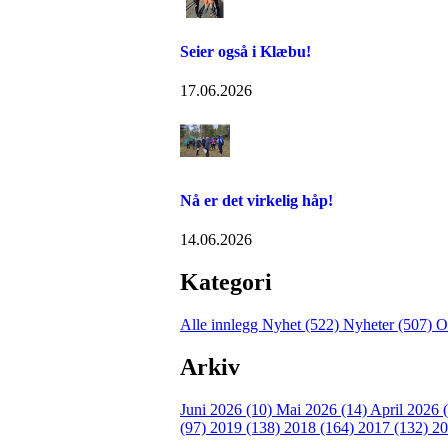
Seier også i Klæbu!
17.06.2026
Nå er det virkelig håp!
14.06.2026
Kategori
Alle innlegg
Nyhet (522)
Nyheter (507)
O
Arkiv
Juni 2026 (10)
Mai 2026 (14)
April 2026 
(97)
2019 (138)
2018 (164)
2017 (132)
20