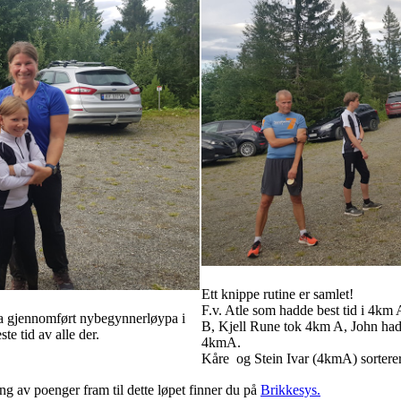
Ett knippe rutine er samlet!
F.v. Atle som hadde best tid i 4km
 ha gjennomført nybegynnerløypa i
B, Kjell Rune tok 4km A, John had
e tid av alle der.
4kmA.
Kåre og Stein Ivar (4kmA) sorterer l
g av poenger fram til dette løpet finner du på
Brikkesys.