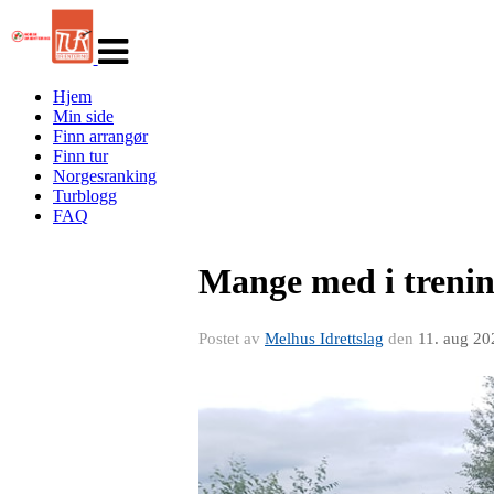
Veksle
navigasjon
Hjem
Min side
Finn arrangør
Finn tur
Norgesranking
Turblogg
FAQ
Mange med i trenin
Postet av
Melhus Idrettslag
den
11. aug 20