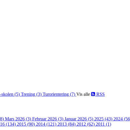
-skolen (5)
Trening (3)
Turorientering (7)
Vis alle
RSS
(8)
Mars 2026 (3)
Februar 2026 (3)
Januar 2026 (5)
2025 (43)
2024 (5
16 (134)
2015 (90)
2014 (121)
2013 (84)
2012 (62)
2011 (1)