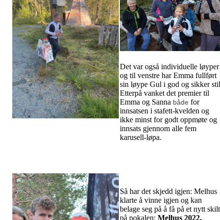
Det var også individuelle løyper
og til venstre har Emma fullført
sin løype Gul i god og sikker stil
Etterpå vanket det premier til
Emma og Sanna
for
både
innsatsen i stafett-kvelden og
ikke minst for godt oppmøte og
innsats gjennom alle fem
karusell-løpa.
Så har det skjedd igjen: Melhus
klarte å vinne igjen og kan
belage seg på å få på et nytt skilt
på pokalen:
Melhus 2022.