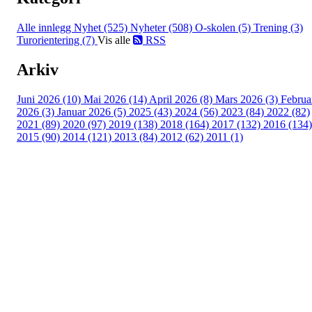
Alle innlegg
Nyhet (525)
Nyheter (508)
O-skolen (5)
Trening (3)
Turorientering (7)
Vis alle
RSS
Arkiv
Juni 2026 (10)
Mai 2026 (14)
April 2026 (8)
Mars 2026 (3)
Februa
2026 (3)
Januar 2026 (5)
2025 (43)
2024 (56)
2023 (84)
2022 (82)
2021 (89)
2020 (97)
2019 (138)
2018 (164)
2017 (132)
2016 (134)
2015 (90)
2014 (121)
2013 (84)
2012 (62)
2011 (1)
Turorientering.no er den offisielle portalen for
turorientering på nett fra Norges
Orienteringsforbund.