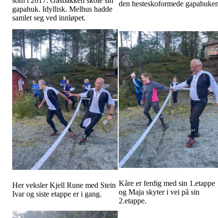
som i 2017. Gåsbakken skole sin
den hesteskoformede gapahuken
gapahuk. Idyllisk. Melhus hadde
samlet seg ved innløpet.
Kåre er ferdig med sin 1.etappe
Her veksler Kjell Rune med Stein
og Maja skyter i vei på sin
Ivar og siste etappe er i gang.
2.etappe.