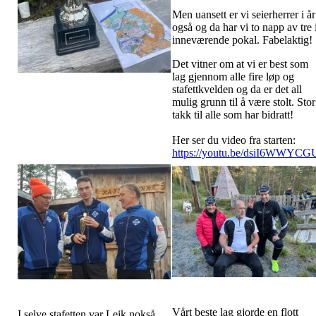
Men uansett er vi seierherrer i år
også og da har vi to napp av tre 
inneværende pokal. Fabelaktig!
Det vitner om at vi er best som
lag gjennom alle fire løp og
stafettkvelden og da er det all
mulig grunn til å være stolt. Stor
takk til alle som har bidratt!
Her ser du video fra starten:
https://youtu.be/dsiI6WWYCG
Vårt beste lag gjorde en flott
I selve stafetten var Leik nokså