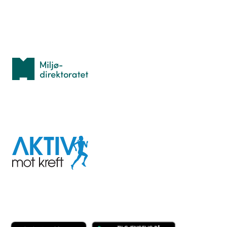
Med støtte fra
Miljødirektoratet
I samarbeid med
Aktiv
mot
kreft
Last ned appen her