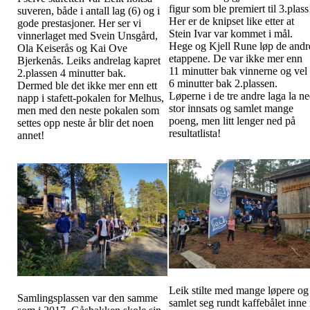
figur som ble premiert til 3.plass
suveren, både i antall lag (6) og i
Her er de knipset like etter at
gode prestasjoner. Her ser vi
Stein Ivar var kommet i mål.
vinnerlaget med Svein Unsgård,
Hege og Kjell Rune løp de andr
Ola Keiserås og Kai Ove
etappene. De var ikke mer enn
Bjerkenås. Leiks andrelag kapret
11 minutter bak vinnerne og vel
2.plassen 4 minutter bak.
6 minutter bak 2.plassen.
Dermed ble det ikke mer enn ett
Løperne i de tre andre laga la n
napp i stafett-pokalen for Melhus,
stor innsats og samlet mange
men med den neste pokalen som
poeng, men litt lenger ned på
settes opp neste år blir det noen
resultatlista!
annet!
Leik stilte med mange løpere og
Samlingsplassen var den samme
samlet seg rundt kaffebålet inne 