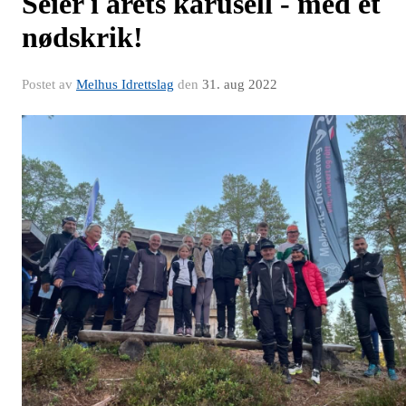
Seier i årets karusell - med et
nødskrik!
Postet av
Melhus Idrettslag
den
31. aug 2022