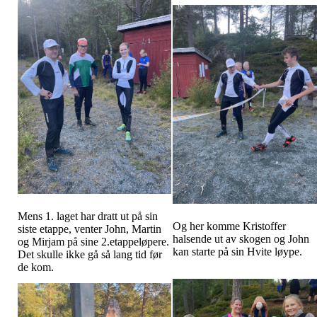
Mens 1. laget har dratt ut på sin
Og her komme Kristoffer
siste etappe, venter John, Martin
halsende ut av skogen og John
og Mirjam på sine 2.etappeløpere.
kan starte på sin Hvite løype.
Det skulle ikke gå så lang tid før
de kom.