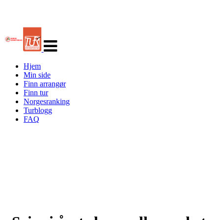
Veksle
navigasjon
Hjem
Min side
Finn arrangør
Finn tur
Norgesranking
Turblogg
FAQ