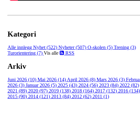
Kategori
Alle innlegg
Nyhet (522)
Nyheter (507)
O-skolen (5)
Trening (3)
Turorientering (7)
Vis alle
RSS
Arkiv
Juni 2026 (10)
Mai 2026 (14)
April 2026 (8)
Mars 2026 (3)
Februa
2026 (3)
Januar 2026 (5)
2025 (43)
2024 (56)
2023 (84)
2022 (82)
2021 (89)
2020 (97)
2019 (138)
2018 (164)
2017 (132)
2016 (134)
2015 (90)
2014 (121)
2013 (84)
2012 (62)
2011 (1)