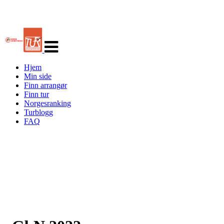
Veksle
navigasjon
Hjem
Min side
Finn arrangør
Finn tur
Norgesranking
Turblogg
FAQ