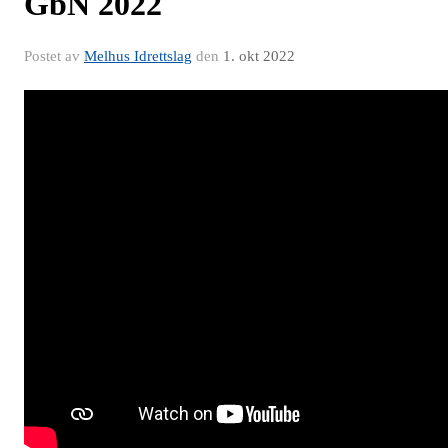
GbN 2022
Postet av
Melhus Idrettslag
den
1. okt 2022