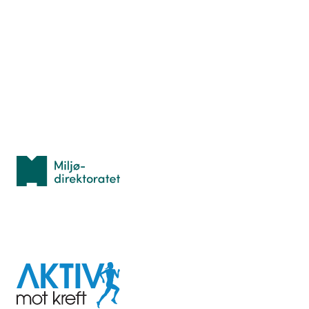
Nyttige ressurser
Hva er TurOrientering?
Lær orientering
Idrettsbutikken
Personvern
Med støtte fra
Miljødirektoratet
I samarbeid med
Aktiv
mot
kreft