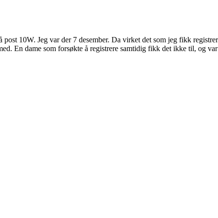
 post 10W. Jeg var der 7 desember. Da virket det som jeg fikk registre
d. En dame som forsøkte å registrere samtidig fikk det ikke til, og va
 turorientering på nett fra Norges Orienteringsforb