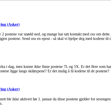
ing (Asker)
2 postene var snødd ned, og mange har tatt kontakt med oss om dette
igjen postene. Send oss en epost - så skal vi hjelpe deg med kodene til 
rka i dag, men kunne ikke finne postene 7L og 5X. Er det flere som har 
ostene ligge langs skiløypene? Er det mulig å få kodene til de postene?
ing (Asker)
nett ble ikke aktivert før 1. januar da disse postene gjelder for sesonge
n.