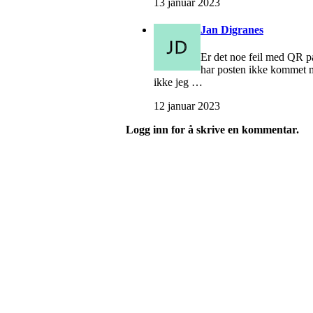
13 januar 2023
Jan Digranes
Er det noe feil med QR på
har posten ikke kommet me
ikke jeg …
12 januar 2023
Logg inn for å skrive en kommentar.
Turorientering.no er den offisielle portalen for