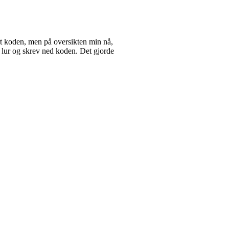
rt koden, men på oversikten min nå,
r lur og skrev ned koden. Det gjorde
und.