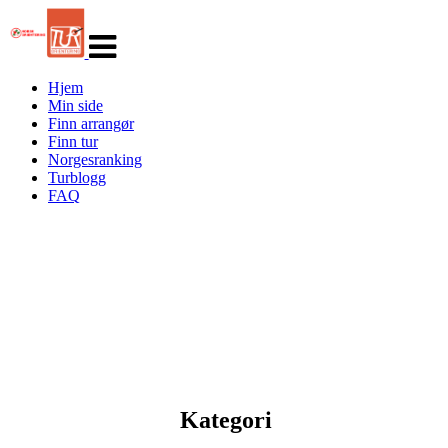
Veksle
navigasjon
Hjem
Min side
Finn arrangør
Finn tur
Norgesranking
Turblogg
FAQ
Kategori