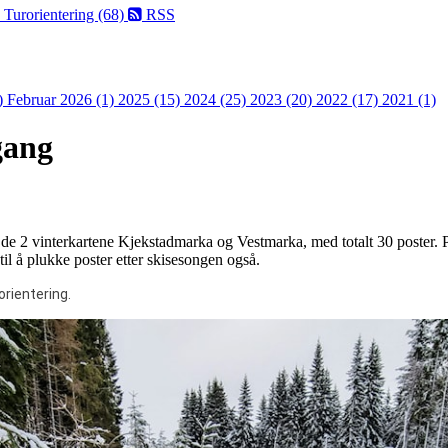
)
Turorientering (68)
RSS
)
Februar 2026 (1)
2025 (15)
2024 (25)
2023 (20)
2022 (17)
2021 (1)
gang
or de 2 vinterkartene Kjekstadmarka og Vestmarka, med totalt 30 poster. 
r til å plukke poster etter skisesongen også.
orientering.