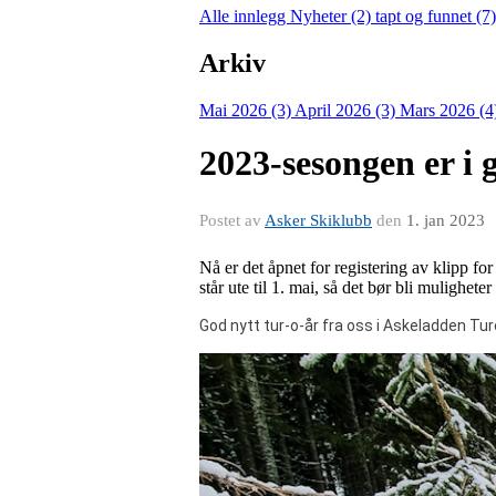
Alle innlegg
Nyheter (2)
tapt og funnet (7
Arkiv
Mai 2026 (3)
April 2026 (3)
Mars 2026 (4
2023-sesongen er i 
Postet av
Asker Skiklubb
den
1. jan 2023
Nå er det åpnet for registering av klipp f
står ute til 1. mai, så det bør bli mulighete
God nytt tur-o-år fra oss i Askeladden Tur