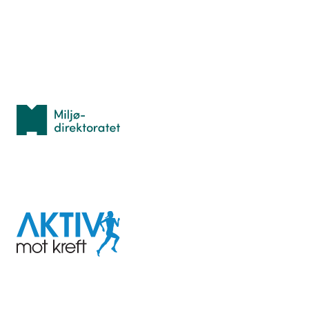
Idrettsbutikken
Personvern
Med støtte fra
Miljødirektoratet
I samarbeid med
Aktiv
mot
kreft
Last ned appen her