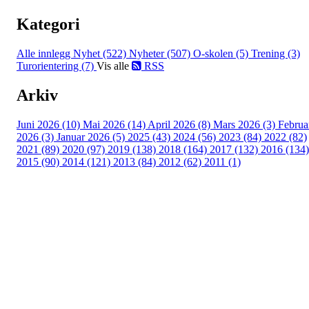
Kategori
Alle innlegg
Nyhet (522)
Nyheter (507)
O-skolen (5)
Trening (3)
Turorientering (7)
Vis alle
RSS
Arkiv
Juni 2026 (10)
Mai 2026 (14)
April 2026 (8)
Mars 2026 (3)
Februa
2026 (3)
Januar 2026 (5)
2025 (43)
2024 (56)
2023 (84)
2022 (82)
2021 (89)
2020 (97)
2019 (138)
2018 (164)
2017 (132)
2016 (134)
2015 (90)
2014 (121)
2013 (84)
2012 (62)
2011 (1)
Turorientering.no er den offisielle portalen for
turorientering på nett fra Norges