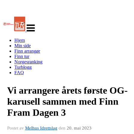
Veksle
navigasjon
Hjem
Min side
Finn arrangør
Finn tur
Norgesranking
Turblogg
FAQ
Vi arrangere årets første OG-
karusell sammen med Finn
Fram Dagen 3
Postet av
Melhus Idrettslag
den
20. mai 2023