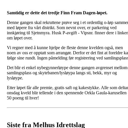
Samtidig er dette det tredje Finn Fram Dagen-løpet.
Denne gangen skal rekruttene prøve seg i et ordentlig o-løp samme
med løpere fra vårt distrikt. Som nevnt over, er parkering ved
innkjøring til Sjetnmyra. Husk P-avgift - Vipsnr. finner dere i linke
om løpet over.
Vi regner med å kunne hjelpe de fleste denne kvelden også, men
noen av oss er opptatt som arrangør. Derfor er det fint at foreldre k
følge sine rundt. Ingen påmelding før registrering ved samlingsplass
Det blir ei enkel nybegynnerløype denne gangen avgrenset mellom
samlingsplass og skytebanen/lysløypa langs sti, bekk, myr og
lysløype.
Etter løpet får alle premie, gratis saft og kakestykke. Alle som delta
onsdag kveld blir tellende i den spennende Orkla Gaula-karusellen 
50 poeng til hver!
Siste fra Melhus Idrettslag