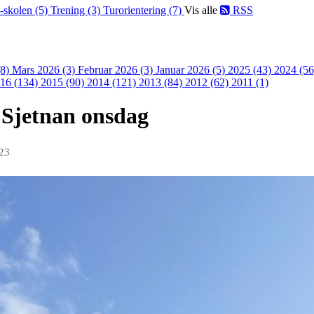
-skolen (5)
Trening (3)
Turorientering (7)
Vis alle
RSS
(8)
Mars 2026 (3)
Februar 2026 (3)
Januar 2026 (5)
2025 (43)
2024 (5
16 (134)
2015 (90)
2014 (121)
2013 (84)
2012 (62)
2011 (1)
a Sjetnan onsdag
023