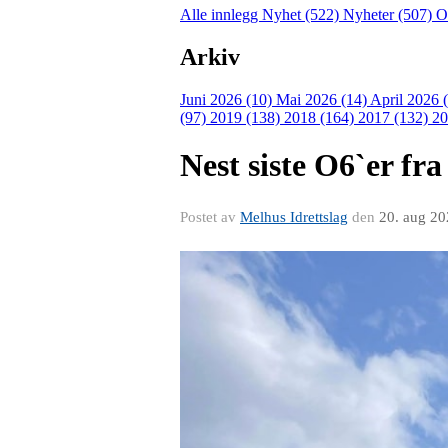
Alle innlegg
Nyhet (522)
Nyheter (507)
O
Arkiv
Juni 2026 (10)
Mai 2026 (14)
April 2026 
(97)
2019 (138)
2018 (164)
2017 (132)
20
Nest siste O6`er fr
Postet av
Melhus Idrettslag
den
20. aug 2