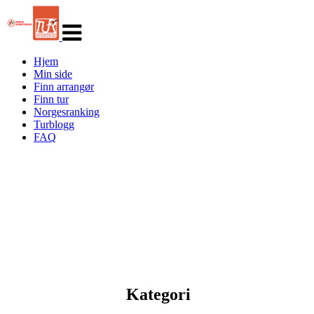
Veksle
navigasjon
Hjem
Min side
Finn arrangør
Finn tur
Norgesranking
Turblogg
FAQ
Kategori