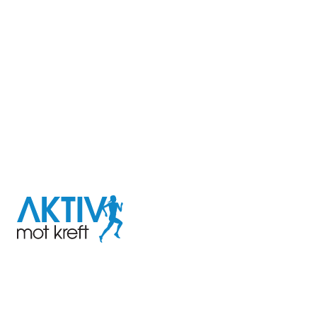
I samarbeid med
Aktiv
mot
kreft