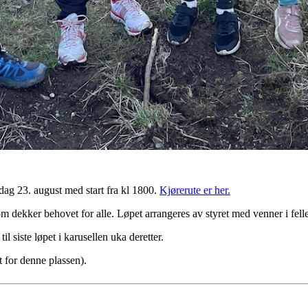
sdag 23. august med start fra kl 1800.
Kjørerute er her.
som dekker behovet for alle. Løpet arrangeres av styret med venner i fell
il siste løpet i karusellen uka deretter.
t for denne plassen).