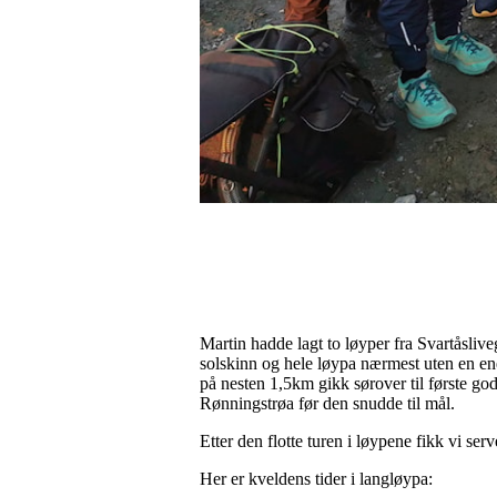
Martin hadde lagt to løyper fra Svartåsli
solskinn og hele løypa nærmest uten en en
på nesten 1,5km gikk sørover til første god
Rønningstrøa før den snudde til mål.
Etter den flotte turen i løypene fikk vi ser
Her er kveldens tider i langløypa: