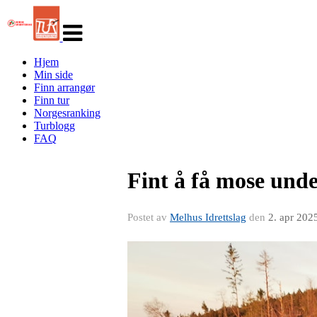
Veksle
navigasjon
Hjem
Min side
Finn arrangør
Finn tur
Norgesranking
Turblogg
FAQ
Fint å få mose unde
Postet av
Melhus Idrettslag
den
2. apr 202