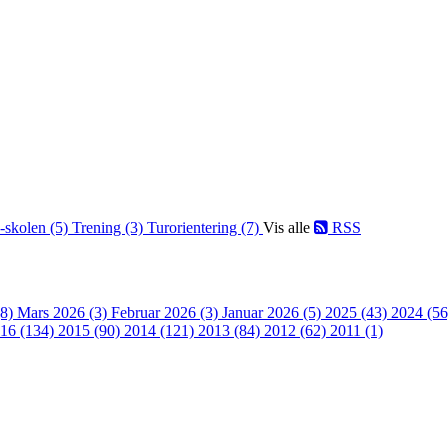
-skolen (5)
Trening (3)
Turorientering (7)
Vis alle
RSS
(8)
Mars 2026 (3)
Februar 2026 (3)
Januar 2026 (5)
2025 (43)
2024 (5
16 (134)
2015 (90)
2014 (121)
2013 (84)
2012 (62)
2011 (1)