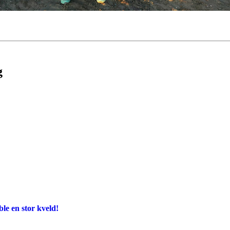
g
e en stor kveld!