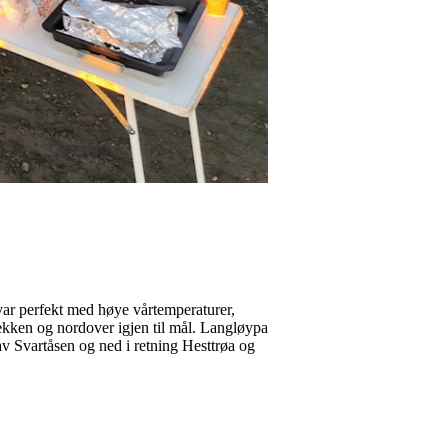
var perfekt med høye vårtemperaturer,
ekken og nordover igjen til mål. Langløypa
av Svartåsen og ned i retning Hesttrøa og