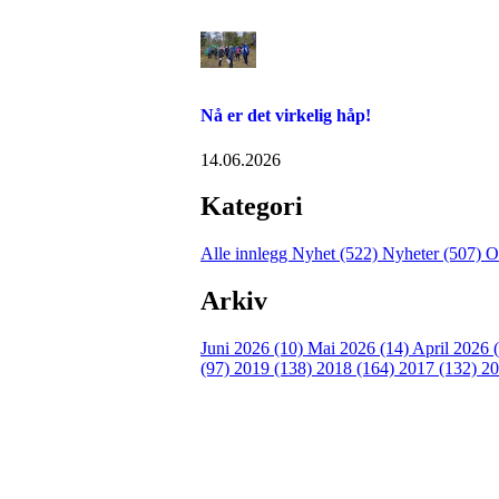
Nå er det virkelig håp!
14.06.2026
Kategori
Alle innlegg
Nyhet (522)
Nyheter (507)
O
Arkiv
Juni 2026 (10)
Mai 2026 (14)
April 2026 
(97)
2019 (138)
2018 (164)
2017 (132)
20