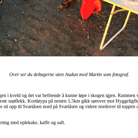
Over ser du deltagerne uten Audun med Martin som fotograf.
vegen i kveld og det var befriende å kunne løpe i skogen igjen. Rammen 
este snøflekk. Kortløypa på nesten 1,5km gikk sørover mot Hyggeligfl
e sti opp til Svartåsen nord på Svartåsen og videre nordover til toppen 
vering med eplekake, kaffe og saft.