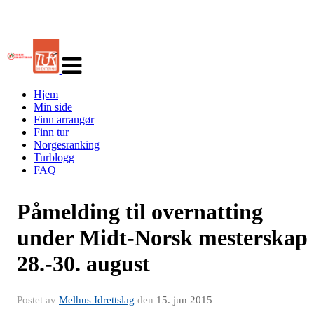
Veksle
navigasjon
Hjem
Min side
Finn arrangør
Finn tur
Norgesranking
Turblogg
FAQ
Påmelding til overnatting
under Midt-Norsk mesterskap
28.-30. august
Postet av
Melhus Idrettslag
den
15. jun 2015