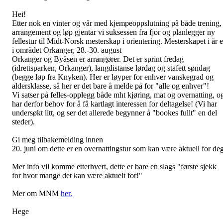
Hei!
Etter nok en vinter og vår med kjempeoppslutning på både trening,
arrangement og løp gjentar vi suksessen fra fjor og planlegger ny
fellestur til Midt-Norsk mesterskap i orientering. Mesterskapet i år e
i området Orkanger, 28.-30. august
Orkanger og Byåsen er arrangører. Det er sprint fredag
(idrettsparken, Orkanger), langdistanse lørdag og stafett søndag
(begge løp fra Knyken). Her er løyper for enhver vanskegrad og
aldersklasse, så her er det bare å melde på for "alle og enhver"!
Vi satser på felles-opplegg både mht kjøring, mat og overnatting, o
har derfor behov for å få kartlagt interessen for deltagelse! (Vi har
undersøkt litt, og ser det allerede begynner å "bookes fullt" en del
steder).
Gi meg tilbakemelding innen
20. juni om dette er en overnattingstur som kan være aktuell for deg
Mer info vil komme etterhvert, dette er bare en slags "første sjekk
for hvor mange det kan være aktuelt for!"
Mer om MNM
her.
Hege